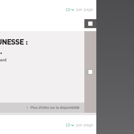
par page
10
UNESSE :
.
nard
Plus d'infos sur la disponibilité
par page
10