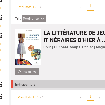
1
Résultats
1
-
1
/ 1
1
(Effet
Pertinence
Tri :
imédiat)
1
LA LITTÉRATURE DE JE
ITINÉRAIRES D'HIER À ..
1
Livre | Dupont-Escarpit, Denise | Mag
1
1
1
Plus d'infos
Indisponible
1
Résultats
1
-
1
/ 1