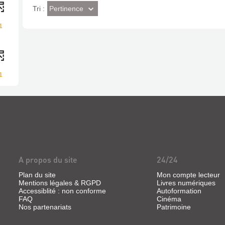
(Effet
Pertinence
Tri :
imédiat)
1
1
A propos du site
24/24
Plan du site
Mon compte lecteur
Mentions légales & RGPD
Livres numériques
Accessiblité : non conforme
Autoformation
FAQ
Cinéma
Nos partenariats
Patrimoine