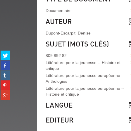
Documentaire
AUTEUR
Dupont-Escarpit, Denise
SUJET (MOTS CLÉS)
Partager
809.892 82
sur
Littérature pour la jeunesse -- Histoire et
Partager
twitter
critique
sur
(Nouvelle
Partager
facebook
Littérature pour la jeunesse européenne --
fenêtre)
sur
(Nouvelle
Anthologies
Partager
tumblr
fenêtre)
Littérature pour la jeunesse européenne --
sur
(Nouvelle
Partager
Histoire et critique
pinterest
fenêtre)
sur
(Nouvelle
LANGUE
gplus
fenêtre)
(Nouvelle
fenêtre)
EDITEUR