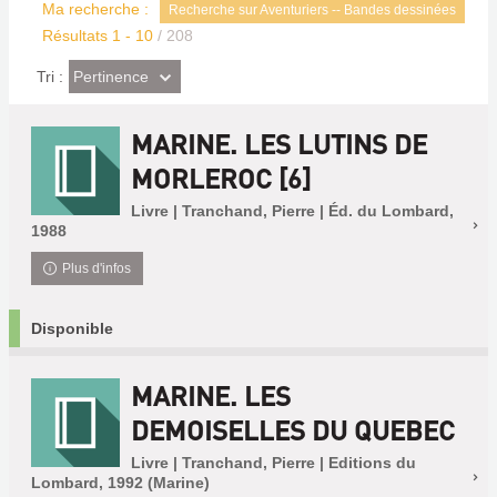
Ma recherche :
Recherche sur Aventuriers -- Bandes dessinées
Résultats
1
-
10
/ 208
(Effet
Pertinence
Tri :
imédiat)
MARINE. LES LUTINS DE
MORLEROC [6]
Livre | Tranchand, Pierre | Éd. du Lombard,
1988
Plus d'infos
Disponible
MARINE. LES
DEMOISELLES DU QUEBEC
Livre | Tranchand, Pierre | Editions du
Lombard, 1992 (Marine)