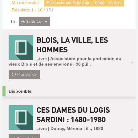
Ma recherche :
Recherche sur Blois (Loir-et-Cher) -- Histoire
Résultats
1
-
10
/ 151
(Effet
Pertinence
Tri :
imédiat)
BLOIS, LA VILLE, LES
HOMMES
Livre | Association pour la protection du
vieux Blois et de ses environs | 96 p.ill.
Plus d'infos
Disponible
CES DAMES DU LOGIS
SARDINI : 1480-1980
Livre | Dutray, Mérona | ill., 1980