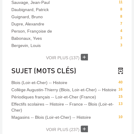
Sauvage, Jean-Paul
11
Daubignard, Patrick
8
Guignard, Bruno
8
Dupre, Alexandre
7
Person, Françoise de
4
Babonaux, Yves
3
Bergevin, Louis
3
VOIR PLUS
(137)
SUJET (MOTS CLÉS)
Blois (Loir-et-Cher) -- Histoire
40
Collège Augustin-Thierry (Blois, Loir-et-Cher) -- Histoire
16
Périodiques français -- Loir-et-Cher (France)
15
Effectifs scolaires -- Histoire -- France -- Blois (Loir-et-
13
Cher)
Magasins -- Blois (Loir-et-Cher) -- Histoire
10
VOIR PLUS
(237)