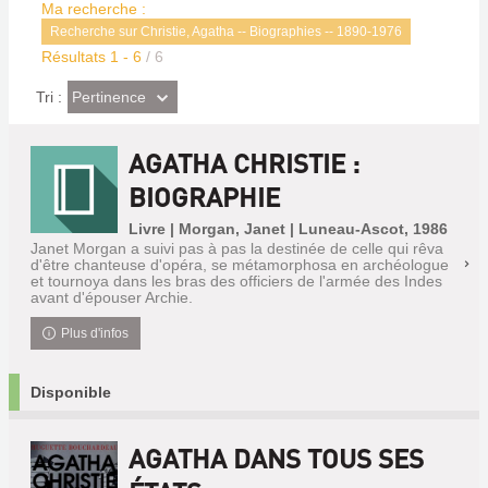
Ma recherche :
Recherche sur Christie, Agatha -- Biographies -- 1890-1976
Résultats
1
-
6
/ 6
(Effet
Pertinence
Tri :
imédiat)
AGATHA CHRISTIE :
BIOGRAPHIE
Livre | Morgan, Janet | Luneau-Ascot, 1986
Janet Morgan a suivi pas à pas la destinée de celle qui rêva
d'être chanteuse d'opéra, se métamorphosa en archéologue
et tournoya dans les bras des officiers de l'armée des Indes
avant d'épouser Archie.
Plus d'infos
Disponible
AGATHA DANS TOUS SES