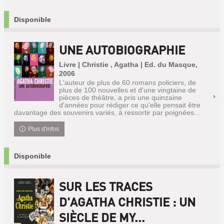
Disponible
UNE AUTOBIOGRAPHIE
Livre | Christie , Agatha | Ed. du Masque,
2006
L'auteur de plus de 60 romans policiers, de
plus de 100 nouvelles et d'une vingtaine de
pièces de théâtre, a pris une quinzaine
d'années pour rédiger ce qu'elle pensait être
davantage des souvenirs variés, à ressortir par poignées...
Plus d'infos
Disponible
SUR LES TRACES
D'AGATHA CHRISTIE : UN
SIÈCLE DE MY...