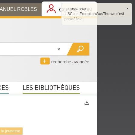
MANUEL ROBLES
CONNEXION
La ressource
×
ILSClientExceptionWasThrown n'est
pas définie.
recherche avancée
CES
LES BIBLIOTHÈQUES
Exports
 la jeunesse