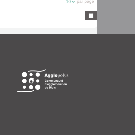
par page
10