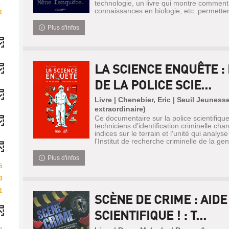
technologie, un livre qui montre comment 
connaissances en biologie, etc. permetten
1
Plus d'infos
LA SCIENCE ENQUÊTE :
DE LA POLICE SCIE...
Livre | Chenebier, Eric | Seuil Jeuness
extraordinaire)
Ce documentaire sur la police scientifiqu
techniciens d'identification criminelle ch
indices sur le terrain et l'unité qui analy
l'Institut de recherche criminelle de la gen
Plus d'infos
5
3
1
SCÈNE DE CRIME : AIDE
SCIENTIFIQUE ! : T...