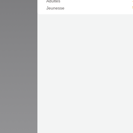
Adultes
fenêtre)
Jeunesse