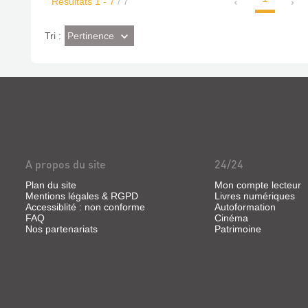
Résultats
1
-
7
/ 7
(Effet
Pertinence
Tri :
imédiat)
A propos du site
24/24
Plan du site
Mon compte lecteur
Mentions légales & RGPD
Livres numériques
Accessiblité : non conforme
Autoformation
FAQ
Cinéma
Nos partenariats
Patrimoine