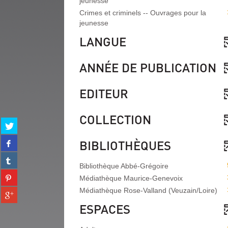
jeunesse
Crimes et criminels -- Ouvrages pour la
jeunesse
LANGUE
ANNÉE DE PUBLICATION
EDITEUR
COLLECTION
Partager
sur
Partager
BIBLIOTHÈQUES
twitter
sur
(Nouvelle
Partager
facebook
fenêtre)
Bibliothèque Abbé-Grégoire
sur
(Nouvelle
Partager
tumblr
Médiathèque Maurice-Genevoix
fenêtre)
sur
(Nouvelle
Médiathèque Rose-Valland (Veuzain/Loire)
Partager
pinterest
fenêtre)
sur
(Nouvelle
ESPACES
gplus
fenêtre)
(Nouvelle