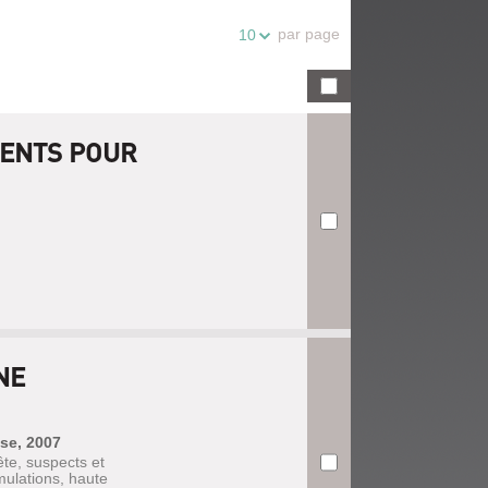
par page
10
MENTS POUR
NE
sse, 2007
ête, suspects et
imulations, haute