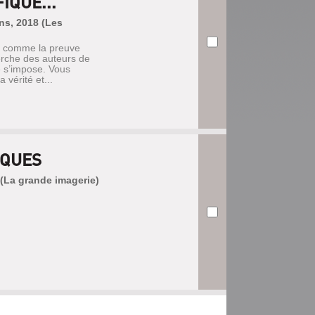
IQUE...
ons, 2018 (Les
é comme la preuve
erche des auteurs de
ve s’impose. Vous
vérité et...
IQUES
 (La grande imagerie)