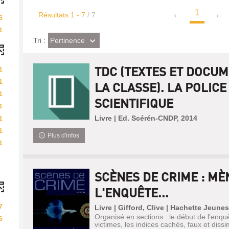
1
Résultats
1
-
7
/ 7
5
1
(Effet
Pertinence
Tri :
imédiat)
TDC (TEXTES ET DOCU
1
1
LA CLASSE). LA POLICE
1
SCIENTIFIQUE
1
Livre | Ed. Scérén-CNDP, 2014
1
1
Plus d'infos
1
SCÈNES DE CRIME : MÈ
L'ENQUÊTE...
7
Livre | Gifford, Clive | Hachette Jeune
Organisé en sections : le début de l'enqu
6
victimes, les indices cachés, faux et diss