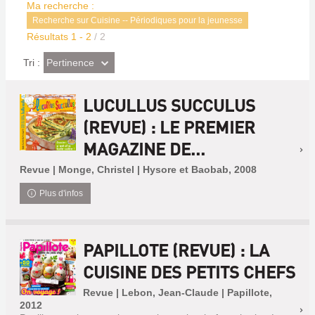
Ma recherche :
Recherche sur Cuisine -- Périodiques pour la jeunesse
Résultats
1
-
2
/ 2
(Effet
Pertinence
Tri :
imédiat)
LUCULLUS SUCCULUS
(REVUE) : LE PREMIER
MAGAZINE DE...
Revue | Monge, Christel | Hysore et Baobab, 2008
Plus d'infos
PAPILLOTE (REVUE) : LA
CUISINE DES PETITS CHEFS
Revue | Lebon, Jean-Claude | Papillote,
2012