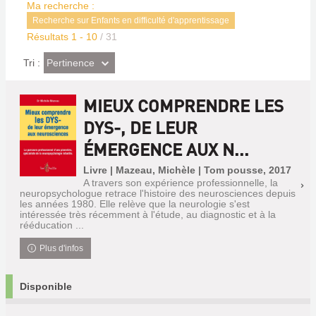
Ma recherche :
Recherche sur Enfants en difficulté d'apprentissage
Résultats
1
-
10
/ 31
(Effet
Pertinence
Tri :
imédiat)
MIEUX COMPRENDRE LES
DYS-, DE LEUR
ÉMERGENCE AUX N...
Livre | Mazeau, Michèle | Tom pousse, 2017
A travers son expérience professionnelle, la
neuropsychologue retrace l'histoire des neurosciences depuis
les années 1980. Elle relève que la neurologie s'est
intéressée très récemment à l'étude, au diagnostic et à la
rééducation ...
Plus d'infos
Disponible