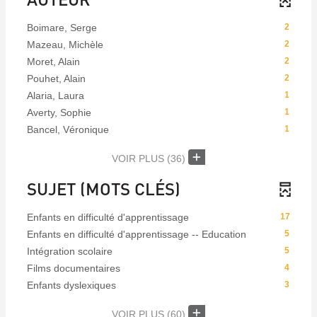
Boimare, Serge
2
Mazeau, Michèle
2
Moret, Alain
2
Pouhet, Alain
2
Alaria, Laura
1
Averty, Sophie
1
Bancel, Véronique
1
VOIR PLUS
(36)
SUJET (MOTS CLÉS)
Enfants en difficulté d'apprentissage
17
Enfants en difficulté d'apprentissage -- Education
5
Intégration scolaire
5
Films documentaires
4
Enfants dyslexiques
3
VOIR PLUS
(60)