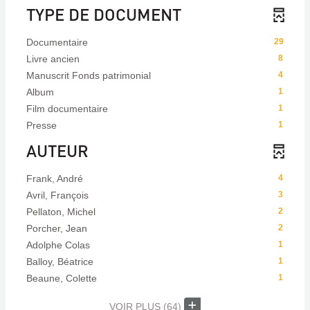
TYPE DE DOCUMENT
Documentaire
29
Livre ancien
8
Manuscrit Fonds patrimonial
4
Album
1
Film documentaire
1
Presse
1
AUTEUR
Frank, André
4
Avril, François
3
Pellaton, Michel
2
Porcher, Jean
2
Adolphe Colas
1
Balloy, Béatrice
1
Beaune, Colette
1
VOIR PLUS
(64)