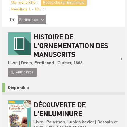
Ma recherche :
Recherche sur Enluminure
Résultats
1
-
10
/ 41
(Effet
Pertinence
Tri :
imédiat)
HISTOIRE DE
L'ORNEMENTATION DES
MANUSCRITS
Livre | Denis, Ferdinand | Curmer, 1868.
Plus d'infos
Disponible
DÉCOUVERTE DE
L'ENLUMINURE
Livre | Polastron, Lucien Xavier | Dessain et