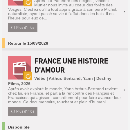
Après "La Panthère des neiges", Vincent
Munier nous invite au coeur des forêts des
Nouveauté
Vosges. C'est ici qu'il a tout appris grâce à son père Michel,
naturaliste, ayant passé sa vie à l'affut dans les bois. Il est
l'heure pour eux de...
Plus d'infos
Retour le 15/09/2026
FRANCE UNE HISTOIRE
D'AMOUR
Vidéo | Arthus-Bertrand, Yann | Destiny
Nouveauté
Films, 2026
Après avoir exploré le monde, Yann Arthus-Bertrand revient
chez lui, en France, et part à la rencontre des Français et
Françaises qui agissent concrètement pour faire avancer leur
monde. Ce documentaire, touchant et plein d'humani...
Plus d'infos
Disponible