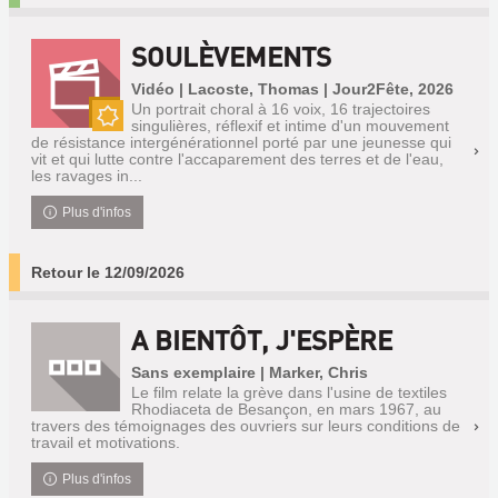
SOULÈVEMENTS
Vidéo | Lacoste, Thomas | Jour2Fête, 2026
Un portrait choral à 16 voix, 16 trajectoires
singulières, réflexif et intime d'un mouvement
Nouveauté
de résistance intergénérationnel porté par une jeunesse qui
vit et qui lutte contre l'accaparement des terres et de l'eau,
les ravages in...
Plus d'infos
Retour le 12/09/2026
A BIENTÔT, J'ESPÈRE
Sans exemplaire | Marker, Chris
Le film relate la grève dans l'usine de textiles
Rhodiaceta de Besançon, en mars 1967, au
travers des témoignages des ouvriers sur leurs conditions de
travail et motivations.
Plus d'infos