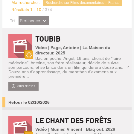
Ma recherche :
Recherche sur Films documentaires -- France
Résultats
1
-
10
/ 374
(Effet
Pertinence
Tri :
imédiat)
TOUBIB
Vidéo | Page, Antoine | La Maison du
directeur, 2025
Bac en poche, Angel, 18 ans, choisit de "faire
Nouveauté
médecine". Antoine, son frère réalisateur, décide de suivre
son parcours, et se lance dans un film qui durera douze ans.
Douze ans d'apprentissage, du marathon d'examens aux
première...
Plus d'infos
Retour le 02/10/2026
LE CHANT DES FORÊTS
Vidéo | Munier, Vincent | Blaq out, 2026