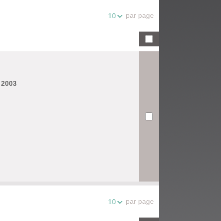
par page
10
, 2003
par page
10