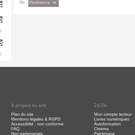
(Effet
Pertinence
Tri :
imédiat)
1
1
A propos du site
24/24
Plan du site
Mon compte lecteur
Mentions légales & RGPD
Livres numériques
Accessiblité : non conforme
Autoformation
FAQ
Cinéma
Nos partenariats
Patrimoine