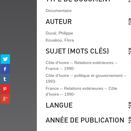
Documentaire
AUTEUR
Duval, Philippe
Kouakou, Flora
SUJET (MOTS CLÉS)
Partager
Côte d'Ivoire -- Relations extérieures --
sur
Partager
France -- 1990-
twitter
sur
(Nouvelle
Côte d'Ivoire -- politique et gouvernement --
Partager
facebook
fenêtre)
1993-
sur
(Nouvelle
Partager
France -- Relations extérieures -- Côte
tumblr
fenêtre)
sur
d'Ivoire -- 1990-
(Nouvelle
Partager
pinterest
fenêtre)
sur
LANGUE
(Nouvelle
gplus
fenêtre)
(Nouvelle
ANNÉE DE PUBLICATION
fenêtre)