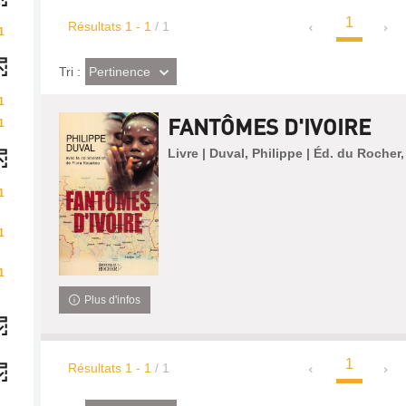
1
Résultats
1
-
1
/ 1
1
(Effet
Pertinence
Tri :
imédiat)
1
FANTÔMES D'IVOIRE
1
Livre | Duval, Philippe | Éd. du Rocher
1
1
1
Plus d'infos
1
Résultats
1
-
1
/ 1