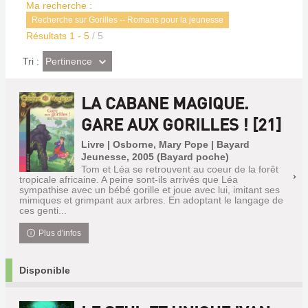
Ma recherche :
Recherche sur Gorilles -- Romans pour la jeunesse
Résultats
1
-
5
/ 5
(Effet
Pertinence
Tri :
imédiat)
LA CABANE MAGIQUE.
GARE AUX GORILLES ! [21]
Livre | Osborne, Mary Pope | Bayard
Jeunesse, 2005 (Bayard poche)
Tom et Léa se retrouvent au coeur de la forêt
tropicale africaine. A peine sont-ils arrivés que Léa
sympathise avec un bébé gorille et joue avec lui, imitant ses
mimiques et grimpant aux arbres. En adoptant le langage de
ces genti...
Plus d'infos
Disponible