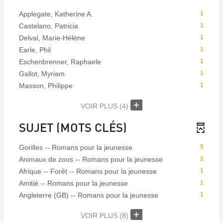
Applegate, Katherine A.
1
Castelano, Patricia
1
Delval, Marie-Hélène
1
Earle, Phil
1
Eschenbrenner, Raphaele
1
Gallot, Myriam
1
Masson, Philippe
1
VOIR PLUS
(4)
SUJET (MOTS CLÉS)
Gorilles -- Romans pour la jeunesse
5
Animaux de zoos -- Romans pour la jeunesse
2
Afrique -- Forêt -- Romans pour la jeunesse
1
Amitié -- Romans pour la jeunesse
1
Angleterre (GB) -- Romans pour la jeunesse
1
VOIR PLUS
(8)