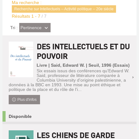
Ma recherche :
Recherche sur Intellectuels -- Activité politique -- 20e siècle
Résultats
1
-
7
/ 7
(Effet
Pertinence
Tri :
imédiat)
DES INTELLECTUELS ET DU
POUVOIR
Livre | Said, Edward W. | Seuil, 1996 (Essais)
Six essais issus des conférences qu'Edward W.
Said, professeur de littérature comparée à
Columbia University d'origine palestinienne, a
données à la BBC en 1993. Une mise au point éthique et
politique de la place et du rôle de l'i...
Plus d'infos
Disponible
LES CHIENS DE GARDE