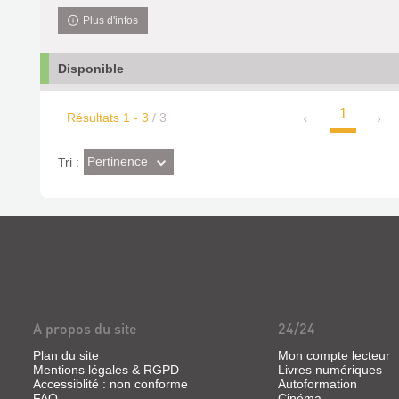
Plus d'infos
Disponible
1
Résultats
1
-
3
/ 3
(Effet
Pertinence
Tri :
imédiat)
A propos du site
24/24
Plan du site
Mon compte lecteur
Mentions légales & RGPD
Livres numériques
Accessiblité : non conforme
Autoformation
FAQ
Cinéma