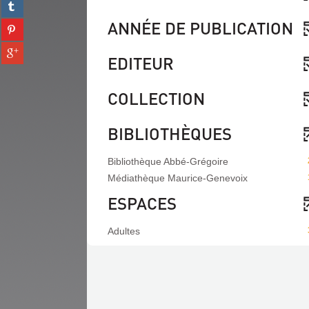
Partager
facebook
fenêtre)
sur
(Nouvelle
ANNÉE DE PUBLICATION
Partager
tumblr
fenêtre)
sur
(Nouvelle
Partager
pinterest
fenêtre)
EDITEUR
sur
(Nouvelle
gplus
fenêtre)
(Nouvelle
COLLECTION
fenêtre)
BIBLIOTHÈQUES
Bibliothèque Abbé-Grégoire
Médiathèque Maurice-Genevoix
ESPACES
Adultes