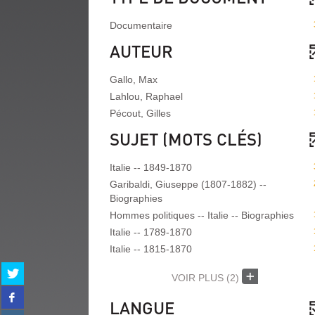
Documentaire
AUTEUR
Gallo, Max
Lahlou, Raphael
Pécout, Gilles
SUJET (MOTS CLÉS)
Italie -- 1849-1870
Garibaldi, Giuseppe (1807-1882) --
Biographies
Hommes politiques -- Italie -- Biographies
Italie -- 1789-1870
Italie -- 1815-1870
Partager
VOIR PLUS
(2)
sur
Partager
twitter
LANGUE
sur
(Nouvelle