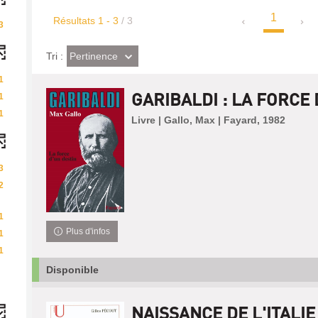
1
Résultats
1
-
3
/ 3
3
(Effet
Pertinence
Tri :
imédiat)
1
GARIBALDI : LA FORCE 
1
1
Livre | Gallo, Max | Fayard, 1982
3
2
1
Plus d'infos
1
1
Disponible
NAISSANCE DE L'ITALIE