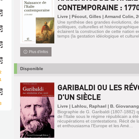
CONTEMPORAINE : 1770
Livre | Pécout, Gilles | Armand Colin, 
Une synthèse des grandes évolutions, de
politiques, culturelles et historiographiq
éclairent la construction de cette nation 
temps (la gestation idéologique et culturelle
Plus d'infos
Disponible
2
1
GARIBALDI OU LES RÉ
D'UN SIÈCLE
3
Livre | Lahlou, Raphael | B. Giovanang
Biographie de G. Garibaldi (1807-1882) q
de l'Italie sous le régime républicain a été
récupérations et contestations. Récit de la
et enthousiasma l'Europe et les Amé...