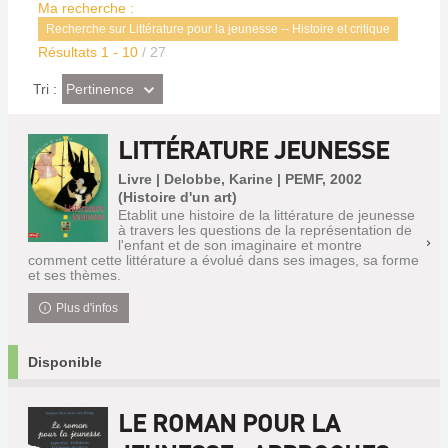
Ma recherche :
Recherche sur Littérature pour la jeunesse -- Histoire et critique
Résultats
1
-
10
/ 27
(Effet
Pertinence
Tri :
imédiat)
LITTÉRATURE JEUNESSE
Livre | Delobbe, Karine | PEMF, 2002
(Histoire d'un art)
Etablit une histoire de la littérature de jeunesse
à travers les questions de la représentation de
l'enfant et de son imaginaire et montre
comment cette littérature a évolué dans ses images, sa forme
et ses thèmes.
Plus d'infos
Disponible
LE ROMAN POUR LA