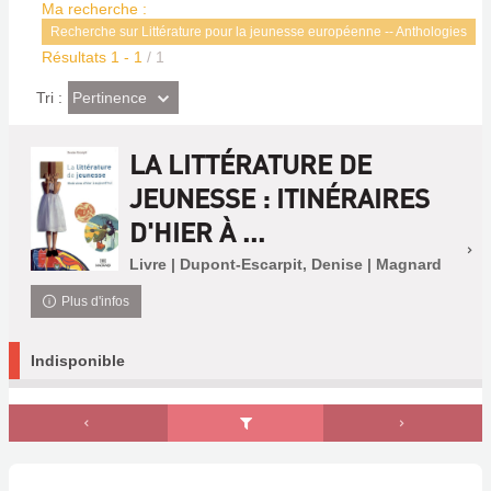
Ma recherche :
Recherche sur Littérature pour la jeunesse européenne -- Anthologies
Résultats
1
-
1
/ 1
(Effet
Pertinence
Tri :
imédiat)
LA LITTÉRATURE DE
JEUNESSE : ITINÉRAIRES
D'HIER À ...
Livre | Dupont-Escarpit, Denise | Magnard
Plus d'infos
Indisponible