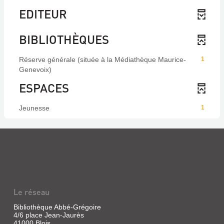
EDITEUR
BIBLIOTHÈQUES
Réserve générale (située à la Médiathèque Maurice-
1
Genevoix)
ESPACES
Jeunesse
1
Le réseau
Bibliothèque Abbé-Grégoire
4/6 place Jean-Jaurès
41000 Blois