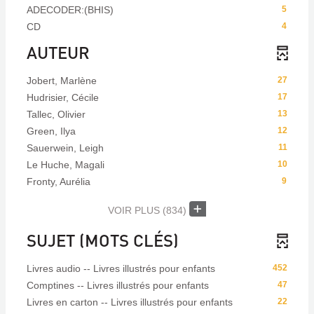
ADECODER:(BHIS)
5
CD
4
AUTEUR
Jobert, Marlène
27
Hudrisier, Cécile
17
Tallec, Olivier
13
Green, Ilya
12
Sauerwein, Leigh
11
Le Huche, Magali
10
Fronty, Aurélia
9
VOIR PLUS
(834)
SUJET (MOTS CLÉS)
Livres audio -- Livres illustrés pour enfants
452
Comptines -- Livres illustrés pour enfants
47
Livres en carton -- Livres illustrés pour enfants
22