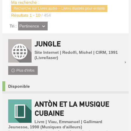
Ma recherche :
Recherche sur Livres audio -- Livres illustrés pour enfants
Résultats
1
-
10
/ 454
(Effet
Pertinence
Tri :
imédiat)
JUNGLE
Site Internet | Redolfi, Michel | CIRM, 1991
(Livre/laser)
Plus d'infos
Disponible
ANTÒN ET LA MUSIQUE
CUBAINE
Livre | Viau, Emmanuel | Gallimard
Jeunesse, 1998 (Musiques d'ailleurs)