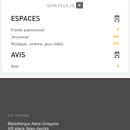
VOIR PLUS
(3)
ESPACES
Fonds patrimonial
9
Jeunesse
344
Musique, cinéma, jeux vidéo
132
AVIS
Avis
4
Le réseau
Bibliothèque Abbé-Grégoire
4/6 place Jean-Jaurès