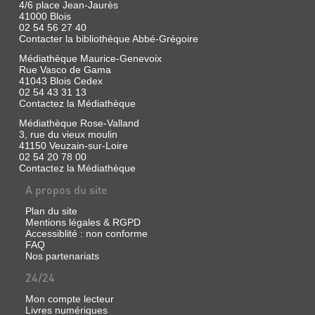
4/6 place Jean-Jaurès
41000 Blois
02 54 56 27 40
Contacter la bibliothèque Abbé-Grégoire
Médiathèque Maurice-Genevoix
Rue Vasco de Gama
41043 Blois Cedex
02 54 43 31 13
Contactez la Médiathèque
Médiathèque Rose-Valland
3, rue du vieux moulin
41150 Veuzain-sur-Loire
02 54 20 78 00
Contactez la Médiathèque
A propos du site
Plan du site
Mentions légales & RGPD
Accessiblité : non conforme
FAQ
Nos partenariats
24/24
Mon compte lecteur
Livres numériques