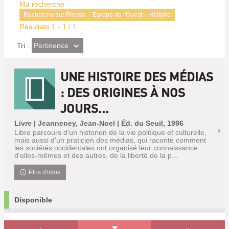
Ma recherche :
Recherche sur Presse -- Europe de l'Ouest -- Histoire
Résultats
1
-
1
/ 1
(Effet
Pertinence
Tri :
imédiat)
UNE HISTOIRE DES MÉDIAS
: DES ORIGINES À NOS
JOURS...
Livre | Jeanneney, Jean-Noel | Éd. du Seuil, 1996
Libre parcours d'un historien de la vie politique et culturelle,
mais aussi d'un praticien des médias, qui raconte comment
les sociétés occidentales ont organisé leur connaissance
d'elles-mêmes et des autres, de la liberté de la p...
Plus d'infos
Disponible