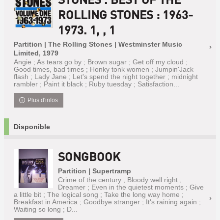
ROLLING STONES : 1963-
1973. 1, , 1
Partition | The Rolling Stones | Westminster Music
Limited, 1979
Angie ; As tears go by ; Brown sugar ; Get off my cloud ;
Good times, bad times ; Honky tonk women ; Jumpin'Jack
flash ; Lady Jane ; Let's spend the night together ; midnight
rambler ; Paint it black ; Ruby tuesday ; Satisfaction...
Plus d'infos
Disponible
SONGBOOK
Partition | Supertramp
Crime of the century ; Bloody well right ;
Dreamer ; Even in the quietest moments ; Give
a little bit ; The logical song ; Take the long way home ;
Breakfast in America ; Goodbye stranger ; It's raining again ;
Waiting so long ; D...