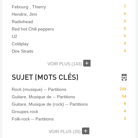
Febourg , Thierry
7
Hendrix, Jimi
5
Radiohead
5
Red hot Chili peppers
5
U2
5
Coldplay
4
Dire Straits
4
VOIR PLUS
(143)
SUJET (MOTS CLÉS)
Rock (musique) -- Partitions
218
Guitare, Musique de -- Partitions
54
Guitare, Musique de (rock) -- Partitions
9
Groupes rock
4
Folk-rock -- Partitions
3
VOIR PLUS
(20)