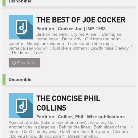
Disponible
THE BEST OF JOE COCKER
Partition | Cocker, Joe | IMP, 1988
Bird on the wire ; Cry me A river ; Darling be
home soon ; Delta lady ; Girl from the north
country ; Honky tonk women ; I can stand a little rain ;
Jamaica say you will ; Just like a woman ; Lawdy miss Clawdy
; The letter ; Love ...
Plus d'infos
Disponible
THE CONCISE PHIL
COLLINS
Partition | Collins, Phil | Wise publications
Against all odds (take a look at em now) ; All of my life ;
Another day in paradise ; Behind the lines ; Both sides of the
story ; Can't find my way ; Can't turn back the years ; Colours
; Do you know, do you care? ; Doesn't anybo...