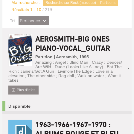
Ma recherche :
Recherche sur Rock (musique) -- Partitions
Résultats
1
-
10
/ 219
(Effet
Pertinence
Tri :
imédiat)
AEROSMITH-BIG ONES
PIANO-VOCAL_GUITAR
Partition | Aerosmith, 1995
Amazing ; Angel ; Blind Man ; Crazy ; Deuces/
Are Wild ; Dude (Looks Like A Lady) ; Eat The
Rich ; Janie's/Got A Gun ; Livin'on/The Edge ; Love in a
elevator ; The other side ; Rag doll ; Walk on water ; What it
takes
Plus d'infos
Disponible
1963-1966-1967-1970 :
ALBUMS ROUGE ET BLEU