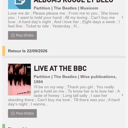
Partition | The Beatles | Musicom
Love me do ; Please please me ; From me to you ; She loves
you ; I want to hold your hand ; All my loving ; Can't buy me
love ; A hard day's night ; And i love her ; Eight days a week ; I
feel fine ; Ticket to ride ; Yesterday ; H...
Plus d'infos
Retour le 22/09/2026
LIVE AT THE BBC
Partition | The Beatles | Wise publications,
1994
I'll be on my way ; Thank you girl ; You really
got a hold on me ; To know her is to love her ; A
taste of honey ; Long tall sally ; I saw her
standing there ; Can't buy me love ; Till there was you ; A hard
day's night ; I wanna...
Plus d'infos