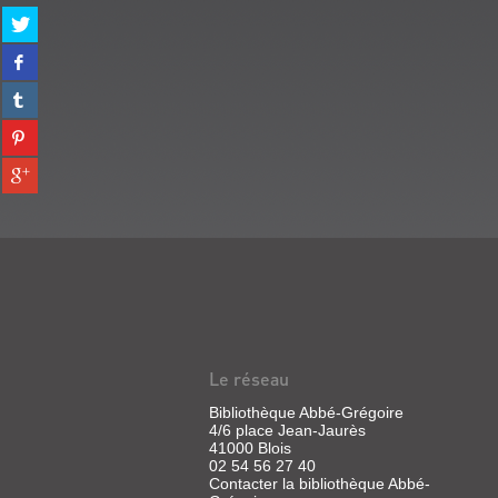
Partager
sur
Partager
twitter
sur
(Nouvelle
Partager
facebook
fenêtre)
sur
(Nouvelle
Partager
tumblr
fenêtre)
sur
(Nouvelle
Partager
pinterest
fenêtre)
sur
(Nouvelle
gplus
fenêtre)
(Nouvelle
fenêtre)
Le réseau
Bibliothèque Abbé-Grégoire
4/6 place Jean-Jaurès
41000 Blois
02 54 56 27 40
Contacter la bibliothèque Abbé-