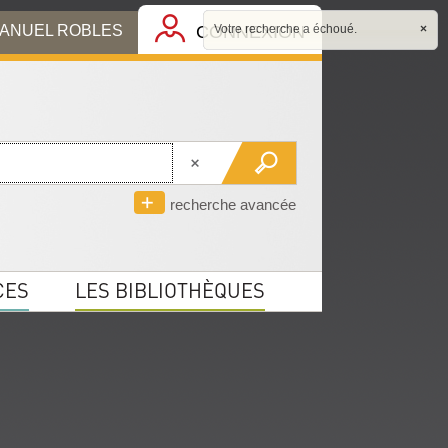
MANUEL ROBLES
CONNEXION
Votre recherche a échoué.
×
recherche avancée
CES
LES BIBLIOTHÈQUES