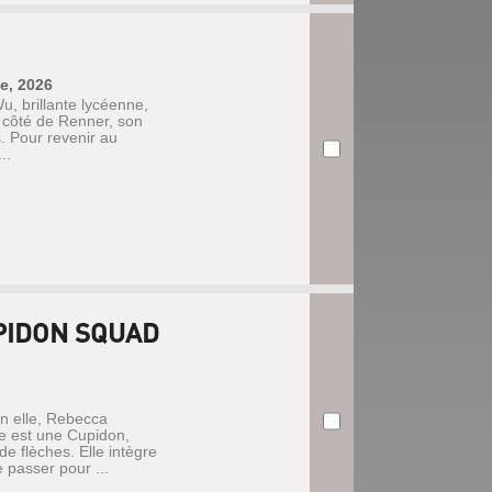
e, 2026
u, brillante lycéenne,
 côté de Renner, son
s. Pour revenir au
..
PIDON SQUAD
n elle, Rebecca
e est une Cupidon,
e flèches. Elle intègre
 passer pour ...