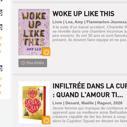
WOKE UP LIKE THIS
Livre | Lea, Amy | Flammarion-Jeuness
A la suite d'un banal accident, Charlotte W
se réveille dans une chambre inconnue à
pire ennemi. Ils ont 30 ans et sont fiancé
2
présent, ils doivent faire équipe et ne pas.
3
1
Nouveauté
Plus d'infos
7
INFILTRÉE DANS LA CU
4
: QUAND L'AMOUR TI...
5
Livre | Desard, Maëlle | Rageot, 2026
Jeune femme qui manque de confiance e
apprend que sa meilleure amie Bethsabé
créature capable de lier les âmes à coup d
alors la Cupidon Squad en devant se faire
Nouveauté