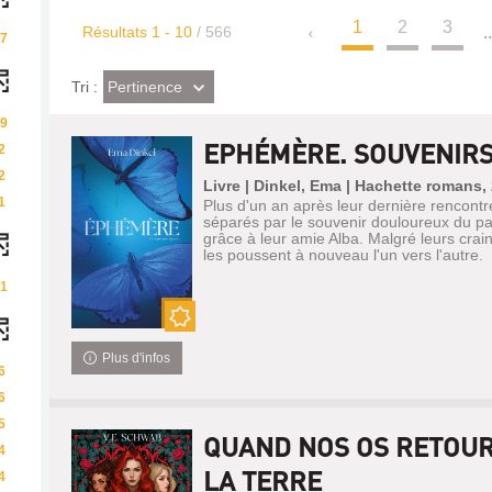
1
2
3
Résultats
1
-
10
/ 566
..
7
(Effet
Pertinence
Tri :
imédiat)
9
EPHÉMÈRE. SOUVENIRS 
2
2
Livre | Dinkel, Ema | Hachette romans
1
Plus d'un an après leur dernière rencon
séparés par le souvenir douloureux du pa
grâce à leur amie Alba. Malgré leurs crain
les poussent à nouveau l'un vers l'autre.
1
Nouveauté
Plus d'infos
6
6
5
QUAND NOS OS RETOU
4
LA TERRE
4