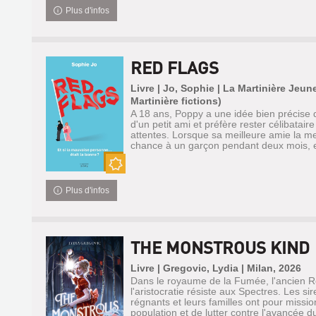
Plus d'infos
RED FLAGS
Livre | Jo, Sophie | La Martinière Jeun
Martinière fictions)
A 18 ans, Poppy a une idée bien précise d
d'un petit ami et préfère rester célibatair
attentes. Lorsque sa meilleure amie la m
chance à un garçon pendant deux mois, el
Nouveauté
Plus d'infos
THE MONSTROUS KIND
Livre | Gregovic, Lydia | Milan, 2026
Dans le royaume de la Fumée, l'ancien 
l'aristocratie résiste aux Spectres. Les s
régnants et leurs familles ont pour missio
population et de lutter contre l'avancée du