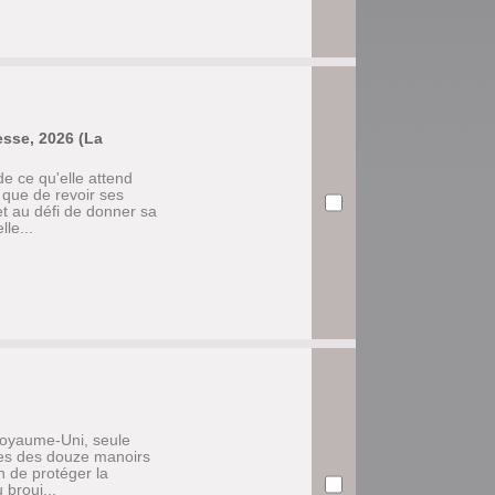
esse, 2026 (La
e ce qu'elle attend
e que de revoir ses
et au défi de donner sa
le...
Royaume-Uni, seule
ires des douze manoirs
n de protéger la
 broui...