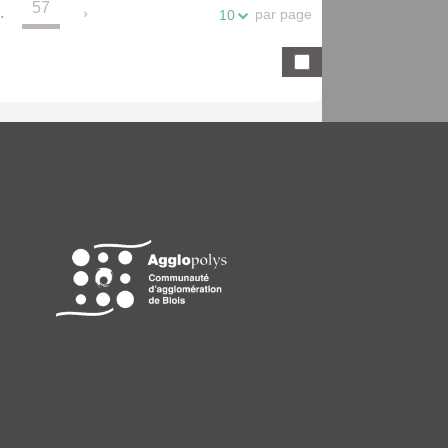
57
.
par page
10