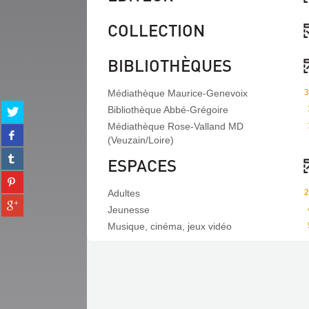
COLLECTION
BIBLIOTHÈQUES
Médiathèque Maurice-Genevoix
3
Partager
Bibliothèque Abbé-Grégoire
sur
Médiathèque Rose-Valland MD
Partager
twitter
(Veuzain/Loire)
sur
(Nouvelle
Partager
facebook
ESPACES
fenêtre)
sur
(Nouvelle
Partager
tumblr
fenêtre)
sur
Adultes
2
(Nouvelle
Partager
pinterest
fenêtre)
Jeunesse
sur
(Nouvelle
Musique, cinéma, jeux vidéo
gplus
fenêtre)
(Nouvelle
fenêtre)