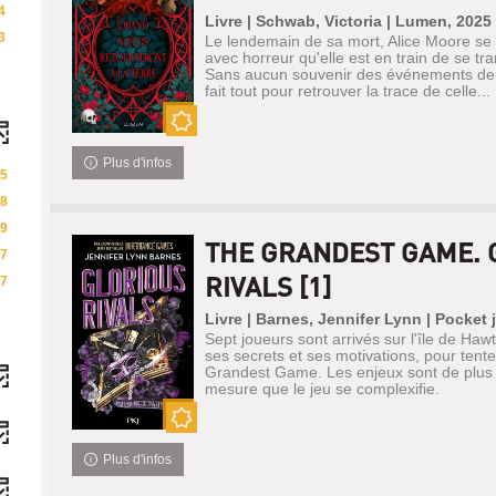
4
Livre | Schwab, Victoria | Lumen, 2025
3
Le lendemain de sa mort, Alice Moore se 
avec horreur qu'elle est en train de se t
Sans aucun souvenir des événements de la
fait tout pour retrouver la trace de celle...
Nouveauté
Plus d'infos
5
8
9
THE GRANDEST GAME. 
7
RIVALS [1]
7
Livre | Barnes, Jennifer Lynn | Pocket
Sept joueurs sont arrivés sur l'île de Ha
ses secrets et ses motivations, pour tent
Grandest Game. Les enjeux sont de plus 
mesure que le jeu se complexifie.
Nouveauté
Plus d'infos