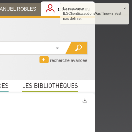
MANUEL ROBLES
CONNEXION
La ressource
×
ILSClientExceptionWasThrown n'est
pas définie.
recherche avancée
CES
LES BIBLIOTHÈQUES
Exports