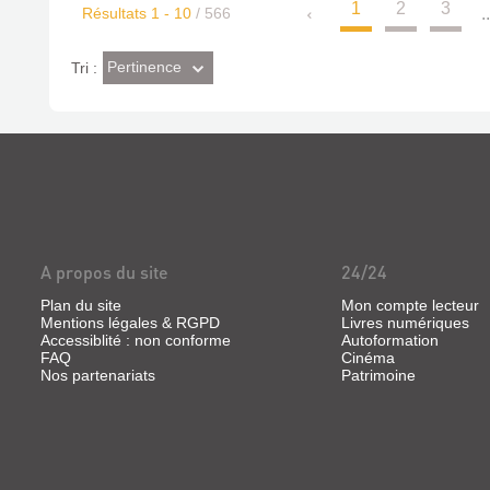
1
2
3
Résultats
1
-
10
/ 566
..
(Effet
Pertinence
Tri :
imédiat)
A propos du site
24/24
Plan du site
Mon compte lecteur
Mentions légales & RGPD
Livres numériques
Accessiblité : non conforme
Autoformation
FAQ
Cinéma
Nos partenariats
Patrimoine