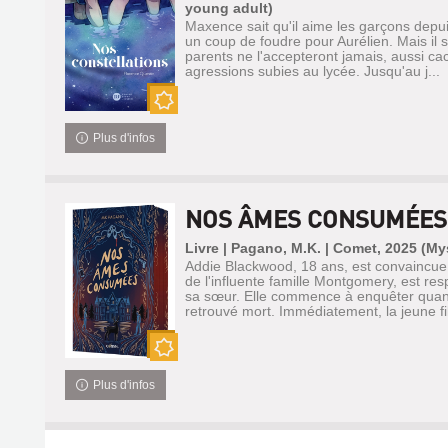
young adult)
Maxence sait qu'il aime les garçons depuis
un coup de foudre pour Aurélien. Mais il s
parents ne l'accepteront jamais, aussi cach
agressions subies au lycée. Jusqu'au j...
Nouveauté
Plus d'infos
NOS ÂMES CONSUMÉES
Livre | Pagano, M.K. | Comet, 2025 (My
Addie Blackwood, 18 ans, est convaincu
de l'influente famille Montgomery, est r
sa sœur. Elle commence à enquêter quand
retrouvé mort. Immédiatement, la jeune fil
Nouveauté
Plus d'infos