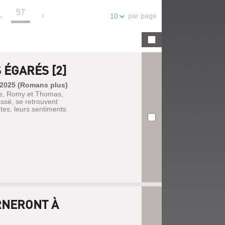
57
.
par page
10
ÉGARÉS [2]
, 2025 (Romans plus)
tre, Romy et Thomas,
ssé, se retrouvent
tes, leurs sentiments
RNERONT À