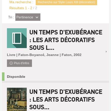
Ma recherche :
Recherche sur Style Louis XIII (décoration)
Résultats
1
-
2
/ 2
(Effet
Pertinence
Tri :
imédiat)
UN TEMPS D'EXUBÉRANCE
: LES ARTS DÉCORATIFS
SOUS L...
Livre | Faton-Boyancé, Jeanne | Faton, 2002
Plus d'infos
Disponible
UN TEMPS D'EXUBÉRANCE
: LES ARTS DÉCORATIFS
SOUS...