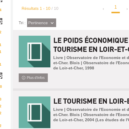
1
Résultats
1
-
10
/ 10
4
(Effet
Pertinence
Tri :
imédiat)
2
LE POIDS ÉCONOMIQUE
1
TOURISME EN LOIR-ET-C
1
Livre | Observatoire de l'Economie et d
et-Cher. Blois | Observatoire de l'Econ
1
de Loir-et-Cher, 1998
Plus d'infos
0
LE TOURISME EN LOIR-
3
2
Livre | Observatoire de l'Economie et d
2
et-Cher. Blois | Observatoire de l'Econ
de Loir-et-Cher, 2004 (Les études de l
2