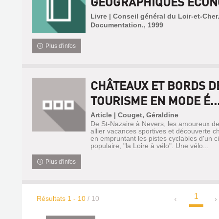
GÉOGRAPHIQUES ÉCONO
Livre | Conseil général du Loir-et-Cher
Documentation., 1999
Plus d'infos
CHÂTEAUX ET BORDS DE
TOURISME EN MODE É..
Article | Couget, Géraldine
De St-Nazaire à Nevers, les amoureux de 
allier vacances sportives et découverte ch
en empruntant les pistes cyclables d'un ci
populaire, "la Loire à vélo". Une vélo...
Plus d'infos
1
Résultats
1
-
10
/ 10