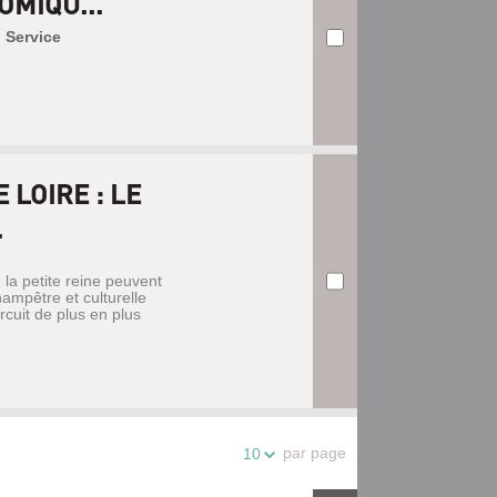
MIQU...
. Service
 LOIRE : LE
.
la petite reine peuvent
ampêtre et culturelle
rcuit de plus en plus
par page
10