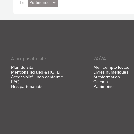
(Effet
Pertinence
Tri :
imédiat)
A propos du site
24/24
Plan du site
Mon compte lecteur
Mentions légales & RGPD
Livres numériques
Accessiblité : non conforme
Autoformation
FAQ
Cinéma
Nos partenariats
Patrimoine