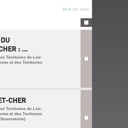
par page
10
 DU
HER : ...
es Territoires de Loir-
omie et des Territoires
ET-CHER
es Territoires de Loir-
omie et des Territoires
'Observatoire)