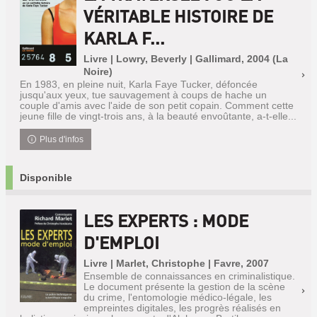
VÉRITABLE HISTOIRE DE
KARLA F...
Livre | Lowry, Beverly | Gallimard, 2004 (La
Noire)
En 1983, en pleine nuit, Karla Faye Tucker, défoncée
jusqu'aux yeux, tue sauvagement à coups de hache un
couple d'amis avec l'aide de son petit copain. Comment cette
jeune fille de vingt-trois ans, à la beauté envoûtante, a-t-elle...
Plus d'infos
Disponible
LES EXPERTS : MODE
D'EMPLOI
Livre | Marlet, Christophe | Favre, 2007
Ensemble de connaissances en criminalistique.
Le document présente la gestion de la scène
du crime, l'entomologie médico-légale, les
empreintes digitales, les progrès réalisés en