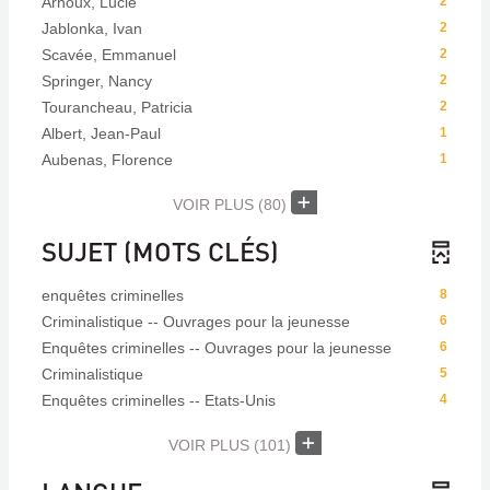
Arnoux, Lucie
2
Jablonka, Ivan
2
Scavée, Emmanuel
2
Springer, Nancy
2
Tourancheau, Patricia
2
Albert, Jean-Paul
1
Aubenas, Florence
1
VOIR PLUS
(80)
SUJET (MOTS CLÉS)
enquêtes criminelles
8
Criminalistique -- Ouvrages pour la jeunesse
6
Enquêtes criminelles -- Ouvrages pour la jeunesse
6
Criminalistique
5
Enquêtes criminelles -- Etats-Unis
4
VOIR PLUS
(101)