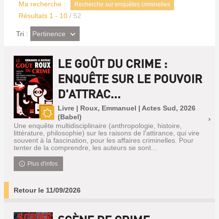
Ma recherche :
Recherche sur enquêtes criminelles
Résultats
1
-
10
/ 52
(Effet
Pertinence
Tri :
imédiat)
LE GOÛT DU CRIME :
ENQUÊTE SUR LE POUVOIR
D'ATTRAC...
Livre | Roux, Emmanuel | Actes Sud, 2026
(Babel)
Nouveauté
Une enquête multidisciplinaire (anthropologie, histoire,
littérature, philosophie) sur les raisons de l'attirance, qui vire
souvent à la fascination, pour les affaires criminelles. Pour
tenter de la comprendre, les auteurs se sont...
Plus d'infos
Retour le 11/09/2026