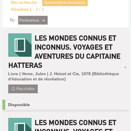
Ma recherche :
Recherche de documents
Résultats
1
-
2
/ 2
(Effet
Pertinence
Tri :
imédiat)
LES MONDES CONNUS ET
INCONNUS. VOYAGES ET
AVENTURES DU CAPITAINE
HATTERAS
Livre | Verne, Jules | J. Hetzel et Cie, 1978 (Bibliothèque
d'éducation et de récréation)
Plus d'infos
Disponible
LES MONDES CONNUS ET