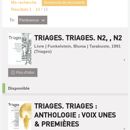
Ma recherche :
Recherche de documents
Résultats
1
-
10
/ 15
(Effet
Pertinence
Tri :
imédiat)
TRIAGES. TRIAGES. N2, , N2
Livre | Funkelstein, Bluma | Tarabuste, 1991
(Triages)
Plus d'infos
Disponible
TRIAGES. TRIAGES :
ANTHOLOGIE : VOIX UNES
& PREMIÈRES