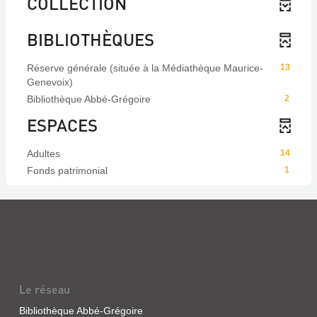
COLLECTION
BIBLIOTHÈQUES
Réserve générale (située à la Médiathèque Maurice-
13
Genevoix)
Bibliothèque Abbé-Grégoire
2
ESPACES
Adultes
14
Fonds patrimonial
1
Le réseau
Bibliothèque Abbé-Grégoire