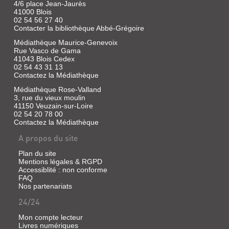
4/6 place Jean-Jaurès
41000 Blois
02 54 56 27 40
Contacter la bibliothèque Abbé-Grégoire
Médiathèque Maurice-Genevoix
Rue Vasco de Gama
41043 Blois Cedex
02 54 43 31 13
Contactez la Médiathèque
Médiathèque Rose-Valland
3, rue du vieux moulin
41150 Veuzain-sur-Loire
02 54 20 78 00
Contactez la Médiathèque
A propos du site
Plan du site
Mentions légales & RGPD
Accessiblité : non conforme
FAQ
Nos partenariats
24/24
Mon compte lecteur
Livres numériques