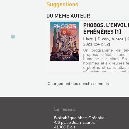
Suggestions
DU MÊME AUTEUR
PHOBOS. L'ENVOL 
ÉPHÉMÈRES [1]
Livre | Dixen, Victor | 
2021 (24 x 32)
Un programme de télér
propose d'établir une 
humaine sur Mars. Six
hommes et six jeunes 
orphelins et sans attach
sélectionnés. Ils emb
dans deux modules disti
vaisseau Cupido pour u..
Chargement des enrichissements...
VAMPYRIA.
Le réseau
LE
Bibliothèque Abbé-Grégoire
REQUIEM
4/6 place Jean-Jaurès
DES
41000 Blois