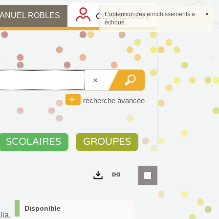
L'obtention des enrichissements a
×
CONNEXION
MANUEL ROBLES
échoué.
recherche avancée
SCOLAIRES
GROUPES
Lien
permanent
Exports
(Nouvelle
Disponible
lia.