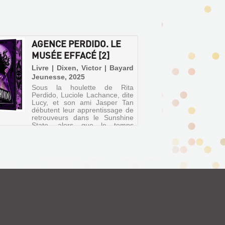
AGENCE PERDIDO. LE
MUSÉE EFFACÉ [2]
Livre | Dixen, Victor | Bayard
Jeunesse, 2025
Sous la houlette de Rita
Perdido, Luciole Lachance, dite
Lucy, et son ami Jasper Tan
débutent leur apprentissage de
retrouveurs dans le Sunshine
State, alors que le temps
presse pour retrouver les
régalias maudits et éviter ainsi
...