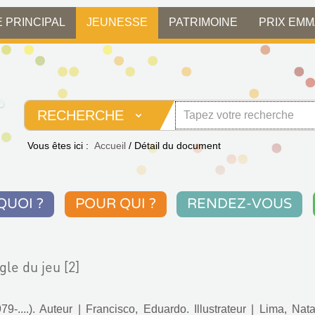
E PRINCIPAL
JEUNESSE
PATRIMOINE
PRIX EM
RECHERCHE
Vous êtes ici :
Accueil
/
Détail du document
QUOI ?
POUR QUI ?
RENDEZ-VOUS
le du jeu [2]
79-....). Auteur
|
Francisco, Eduardo. Illustrateur
|
Lima, Nata