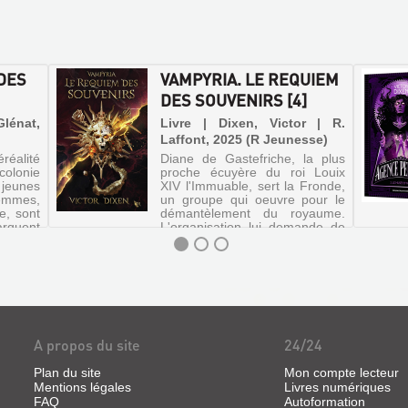
DES
VAMPYRIA. LE REQUIEM
DES SOUVENIRS [4]
Glénat,
Livre | Dixen, Victor | R.
Laffont, 2025 (R Jeunesse)
éalité
Diane de Gastefriche, la plus
colonie
proche écuyère du roi Louix
 jeunes
XIV l'Immuable, sert la Fronde,
femmes,
un groupe qui oeuvre pour le
e, sont
démantèlement du royaume.
arquent
L'organisation lui demande de
ncts du
s'allier à six Desperados venus
.
des Amériques afin de m...
A propos du site
24/24
Plan du site
Mon compte lecteur
Mentions légales
Livres numériques
FAQ
Autoformation