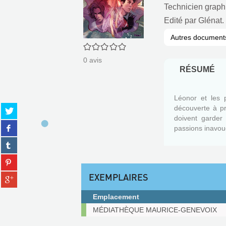
Technicien graph
Edité par
Glénat.
Autres document
0/5
0
avis
RÉSUMÉ
Léonor et les 
Partager
découverte à pr
sur
doivent garder
Partager
twitter
passions inavou
sur
(Nouvelle
Partager
facebook
fenêtre)
sur
(Nouvelle
Partager
tumblr
fenêtre)
sur
(Nouvelle
EXEMPLAIRES
Partager
pinterest
fenêtre)
sur
(Nouvelle
gplus
Emplacement
fenêtre)
(Nouvelle
Exemplaires
MÉDIATHÈQUE MAURICE-GENEVOIX
fenêtre)