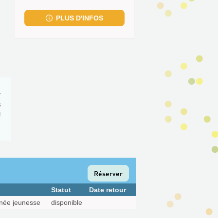
fenêtre)
PLUS D'INFOS
r
s
t
Réserver
Statut
Date retour
née jeunesse
disponible