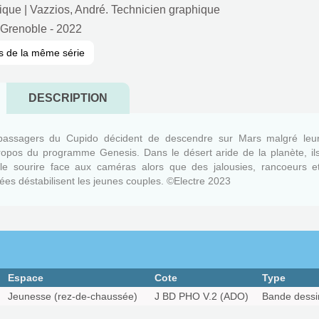
ique
|
Vazzios, André. Technicien graphique
 Grenoble
- 2022
s de la même série
DESCRIPTION
passagers du Cupido décident de descendre sur Mars malgré leu
opos du programme Genesis. Dans le désert aride de la planète, il
 le sourire face aux caméras alors que des jalousies, rancoeurs e
ées déstabilisent les jeunes couples. ©Electre 2023
Espace
Cote
Type
Jeunesse (rez-de-chaussée)
J BD PHO V.2 (ADO)
Bande dessi