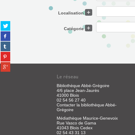
Localisation
Partager
Catégorie
sur
Partager
twitter
sur
(Nouvelle
Partager
facebook
fenêtre)
sur
(Nouvelle
Partager
tumblr
fenêtre)
sur
(Nouvelle
Partager
pinterest
fenêtre)
sur
(Nouvelle
Le réseau
gplus
fenêtre)
(Nouvelle
Bibliothèque Abbé-Grégoire
fenêtre)
4/6 place Jean-Jaurès
41000 Blois
02 54 56 27 40
Contacter la bibliothèque Abbé-
Grégoire
Médiathèque Maurice-Genevoix
Rue Vasco de Gama
41043 Blois Cedex
02 54 43 31 13