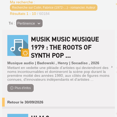
Ma recherche :
Recherche sur Colin, Fabrice (1972-....) - romancier. Auteur
Résultats
1
-
10
/ 60184
(Effet
Pertinence
Tri :
imédiat)
MUSIK MUSIC MUSIQUE
1979 : THE ROOTS OF
SYNTH POP ...
Nouveauté
Musique audio | Badowski , Henry | Socadisc , 2026
Mettant en vedette une pléiade d'artistes qui deviendront des
noms incontournables et domineront la scène pop durant la
première moitié des années 1980, aux côtés de figures moins
connues, d'innovateurs indépendants et d'artistes ...
Plus d'infos
Retour le 30/09/2026