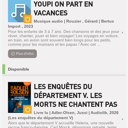
YOUPI ON PART EN
VACANCES
Musique audio | Rouzier , Gérard | Bertus
Nouveauté
Import , 2023
Pour les enfants de 3 à 7 ans. Des chansons et des jeux pour
rêver, chanter, jouer et bien voyager! Les voyages en voiture,
en train, en avion sont souvent bien longs pour les petits,
comme pour les mamans et les papas ! Avec cet ...
Plus d'infos
Disponible
LES ENQUÊTES DU
DÉPARTEMENT V. LES
MORTS NE CHANTENT PAS
Livre lu | Adler-Olsen, Jussi | Audiolib, 2026
Nouveauté
(Les enquêtes du département V)
Alors que le département V accueille Helena, une nouvelle
recrue franco-danoise, Carl Morck, désormais retraité, tente