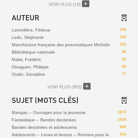
VOIR PLUS
(19)
AUTEUR
Lamodière, Fédoua
106
Ledu, Stéphanie
104
Manufacture française des pneumatiques Michelin
101
Bibliothèque nationale
84
Malet, Frédéric
81
Gloaguen, Philippe
80
Oudin, Géraldine
77
VOIR PLUS
(993)
SUJET (MOTS CLÉS)
Mangas -- Ouvrages pour la jeunesse
1672
Fantastique -- Bandes dessinées
1016
Bandes dessinées et adolescents
949
Adolescents -- Livres et lecture -- Romans pour la
934