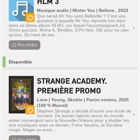
HLM 3
Musique audio | Mister You | Believe , 2023
Que serait Mr You sans Belleville ? C'est une
question à laquelle Mr You réponds très bien
Nouveauté
dans ce 6ème album HLM3, sur lequel l'accompagnent Jul,
Oxmo puccino, Moha K, BimBim, S.Pri Noir, ISK pour ne citer
qu'eux. Du haut de ses ...
Plus d'infos
Disponible
STRANGE ACADEMY.
PREMIÈRE PROMO
Livre | Young, Skottie | Panini comics, 2025
(100 % Marvel)
Stephen Strange a décidé d'ouvrir une école de
sorciers. De jeunes talents venus du monde
Nouveauté
entier convergent vers la Nouvelle-Orléans pour y étudier les
arts mystiques avec ce dernier, Frère Vaudou, la Sorcière
rouge, Magie ou enco...