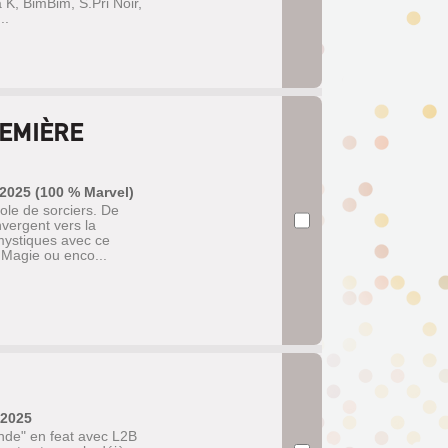
K, BimBim, S.Pri Noir,
..
EMIÈRE
 2025 (100 % Marvel)
ole de sorciers. De
vergent vers la
 mystiques avec ce
 Magie ou enco...
 2025
onde" en feat avec L2B