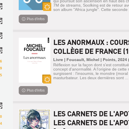
qui poursuit son ascension en haut des c
7M de streams, Soolking est de retour av
son album "Africa jungle". Cette seconde p
Nouveauté
Plus d'infos
LES ANORMAUX : COUR
COLLÈGE DE FRANCE (19
Livre | Foucault, Michel | Points, 2024 
6
Réflexion sur la façon dont s'est constitu
9
concept d'anormalité. A l'origine de cette n
surgissent : l'insoumis, le monstre (moral e
5
masturbateur. Les deux dernières sont ...
Nouveauté
Plus d'infos
LES CARNETS DE L'APO
0
LES CARNETS DE L'APO
4