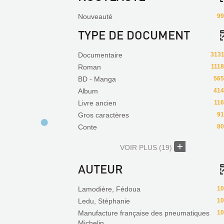
Nouveauté
99
TYPE DE DOCUMENT
Documentaire
3131
Roman
111
BD - Manga
565
Album
414
Livre ancien
116
Gros caractères
91
Conte
80
VOIR PLUS
(19)
AUTEUR
Lamodière, Fédoua
10
Ledu, Stéphanie
10
Manufacture française des pneumatiques
10
Michelin