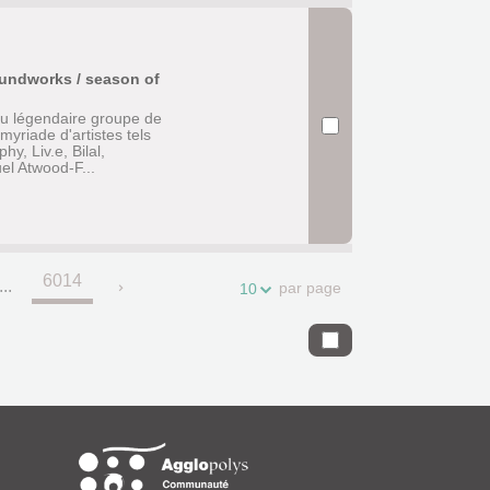
oundworks / season of
u légendaire groupe de
yriade d'artistes tels
, Liv.e, Bilal,
l Atwood-F...
6014
...
par page
10