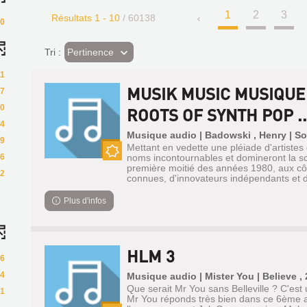
1
2
3
Résultats
1
-
10
/ 60138
0
(Effet
Pertinence
Tri :
imédiat)
1
MUSIK MUSIC MUSIQUE 
87
0
ROOTS OF SYNTH POP ..
4
Musique audio | Badowski , Henry | So
9
Mettant en vedette une pléiade d'artistes
6
noms incontournables et domineront la s
Nouveauté
première moitié des années 1980, aux cô
2
connues, d'innovateurs indépendants et d'a
Plus d'infos
HLM 3
6
4
Musique audio | Mister You | Believe ,
Que serait Mr You sans Belleville ? C'est 
1
Mr You réponds très bien dans ce 6ème 