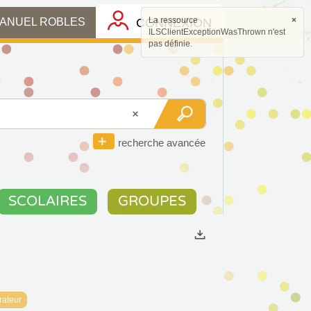
La ressource
×
CONNEXION
MANUEL ROBLES
ILSClientExceptionWasThrown n'est
pas définie.
recherche avancée
SCOLAIRES
GROUPES
Exports
rateur