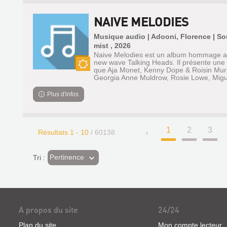
NAIVE MELODIES
Musique audio | Adooni, Florence | S
mist , 2026
Naive Melodies est un album hommage a
new wave Talking Heads. Il présente une m
que Aja Monet, Kenny Dope & Roisin Murphy
Nouveauté
Georgia Anne Muldrow, Rosie Lowe, Migue
Plus d'infos
1
2
3
Résultats
1
-
10
/ 60138
(Effet
Pertinence
Tri :
imédiat)
A propos du site
24/24
Plan du site
Mon compte lecteur