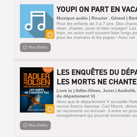
YOUPI ON PART EN VA
Musique audio | Rouzier , Gérard | Ber
Pour les enfants de 3 à 7 ans. Des chans
rêver, chanter, jouer et bien voyager! Le
train, en avion sont souvent bien longs p
pour les mamans et les papas ! Avec cet .
Nouveauté
Plus d'infos
LES ENQUÊTES DU DÉP
LES MORTS NE CHANTE
Livre lu | Adler-Olsen, Jussi | Audioli
du département V)
Alors que le département V accueille Hel
recrue franco-danoise, Carl Morck, désorm
se reconvertir en écrivain. Il entre en po
enregistrement qui pourrait innocenter u
Nouveauté
Plus d'infos