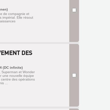
inen)
me de compagnie et
impérial. Elle résout
naissances
VEMENT DES
4 (DC infinite)
ice, Superman et Wonder
 une nouvelle équipe
e centre des opérations
s ...