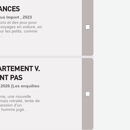
CANCES
tus Import , 2023
ons et des jeux pour
s voyages en voiture, en
our les petits, comme
..
ARTEMENT V.
NT PAS
b, 2026 (Les enquêtes
ena, une nouvelle
ais retraité, tente de
ssession d'un
n homme jugé...