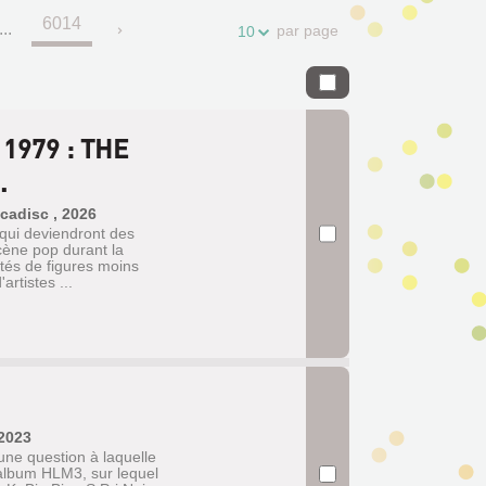
6014
...
par page
10
1979 : THE
.
cadisc , 2026
 qui deviendront des
cène pop durant la
tés de figures moins
rtistes ...
 2023
une question à laquelle
album HLM3, sur lequel