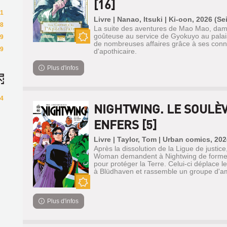
[16]
1
Livre | Nanao, Itsuki | Ki-oon, 2026 (Se
8
La suite des aventures de Mao Mao, da
goûteuse au service de Gyokuyo au palais 
9
de nombreuses affaires grâce à ses con
Nouveauté
9
d'apothicaire.
Plus d'infos
4
NIGHTWING. LE SOULÈ
ENFERS [5]
Livre | Taylor, Tom | Urban comics, 202
Après la dissolution de la Ligue de just
Woman demandent à Nightwing de former
pour protéger la Terre. Celui-ci déplace l
à Blüdhaven et rassemble un groupe d'ami
Nouveauté
Plus d'infos