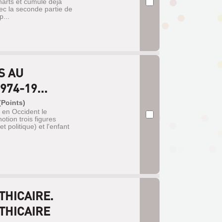
harts et cumule déjà
ec la seconde partie de
...
S AU
74-19...
(Points)
é en Occident le
otion trois figures
t politique) et l'enfant
THICAIRE.
THICAIRE