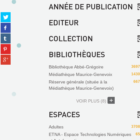
ANNÉE DE PUBLICATION
Partager
EDITEUR
sur
Partager
twitter
sur
(Nouvelle
COLLECTION
Partager
facebook
fenêtre)
sur
(Nouvelle
Partager
tumblr
fenêtre)
BIBLIOTHÈQUES
sur
(Nouvelle
Partager
pinterest
fenêtre)
sur
(Nouvelle
Bibliothèque Abbé-Grégoire
3697
gplus
fenêtre)
Médiathèque Maurice-Genevoix
1430
(Nouvelle
Réserve générale (située à la
667
fenêtre)
Médiathèque Maurice-Genevoix)
VOIR PLUS
(8)
ESPACES
Adultes
3708
ETNA - Espace Technologies Numériques
65