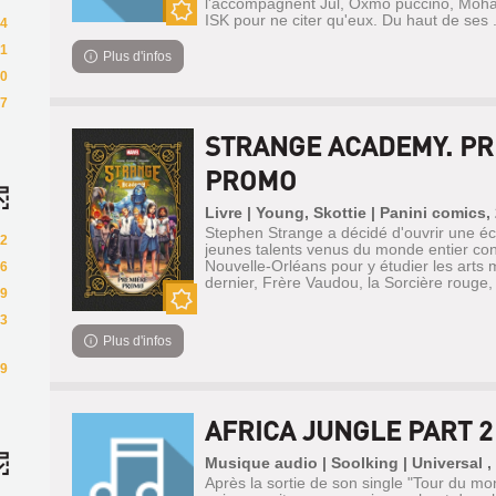
l'accompagnent Jul, Oxmo puccino, Moha 
ISK pour ne citer qu'eux. Du haut de ses .
4
Nouveauté
1
Plus d'infos
0
7
STRANGE ACADEMY. PR
PROMO
Livre | Young, Skottie | Panini comics,
Stephen Strange a décidé d'ouvrir une éc
2
jeunes talents venus du monde entier con
Nouvelle-Orléans pour y étudier les arts
6
dernier, Frère Vaudou, la Sorcière rouge,
9
Nouveauté
3
Plus d'infos
9
AFRICA JUNGLE PART 2
Musique audio | Soolking | Universal ,
Après la sortie de son single "Tour du m