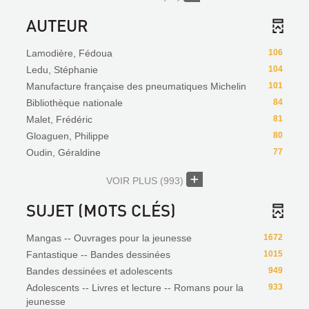
AUTEUR
Lamodière, Fédoua
106
Ledu, Stéphanie
104
Manufacture française des pneumatiques Michelin
101
Bibliothèque nationale
84
Malet, Frédéric
81
Gloaguen, Philippe
80
Oudin, Géraldine
77
VOIR PLUS
(993)
SUJET (MOTS CLÉS)
Mangas -- Ouvrages pour la jeunesse
1672
Fantastique -- Bandes dessinées
1015
Bandes dessinées et adolescents
949
Adolescents -- Livres et lecture -- Romans pour la
933
jeunesse