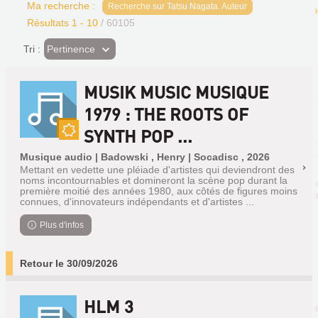
Ma recherche :
Recherche sur Tatsu Nagata. Auteur
Résultats
1
-
10
/ 60105
(Effet
Pertinence
Tri :
imédiat)
MUSIK MUSIC MUSIQUE
1979 : THE ROOTS OF
SYNTH POP ...
Nouveauté
Musique audio | Badowski , Henry | Socadisc , 2026
Mettant en vedette une pléiade d'artistes qui deviendront des
noms incontournables et domineront la scène pop durant la
première moitié des années 1980, aux côtés de figures moins
connues, d'innovateurs indépendants et d'artistes ...
Plus d'infos
Retour le 30/09/2026
HLM 3