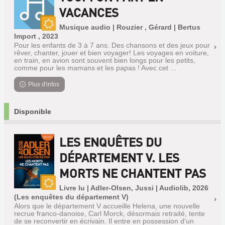
VACANCES
Musique audio | Rouzier , Gérard | Bertus
Nouveauté
Import , 2023
Pour les enfants de 3 à 7 ans. Des chansons et des jeux pour
rêver, chanter, jouer et bien voyager! Les voyages en voiture,
en train, en avion sont souvent bien longs pour les petits,
comme pour les mamans et les papas ! Avec cet ...
Plus d'infos
Disponible
LES ENQUÊTES DU
DÉPARTEMENT V. LES
MORTS NE CHANTENT PAS
Livre lu | Adler-Olsen, Jussi | Audiolib, 2026
Nouveauté
(Les enquêtes du département V)
Alors que le département V accueille Helena, une nouvelle
recrue franco-danoise, Carl Morck, désormais retraité, tente
de se reconvertir en écrivain. Il entre en possession d'un