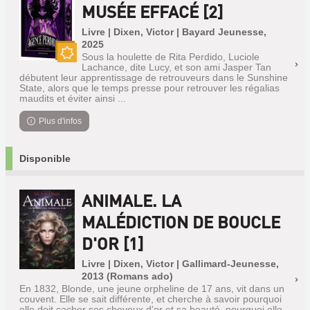
MUSÉE EFFACÉ [2]
Livre | Dixen, Victor | Bayard Jeunesse,
2025
Sous la houlette de Rita Perdido, Luciole
Nouveauté
Lachance, dite Lucy, et son ami Jasper Tan
débutent leur apprentissage de retrouveurs dans le Sunshine
State, alors que le temps presse pour retrouver les régalias
maudits et éviter ainsi ...
Plus d'infos
Disponible
ANIMALE. LA
MALÉDICTION DE BOUCLE
D'OR [1]
Livre | Dixen, Victor | Gallimard-Jeunesse,
2013 (Romans ado)
En 1832, Blonde, une jeune orpheline de 17 ans, vit dans un
couvent. Elle se sait différente, et cherche à savoir pourquoi
elle doit cacher ses cheveux d'or et sa beauté, pourquoi elle