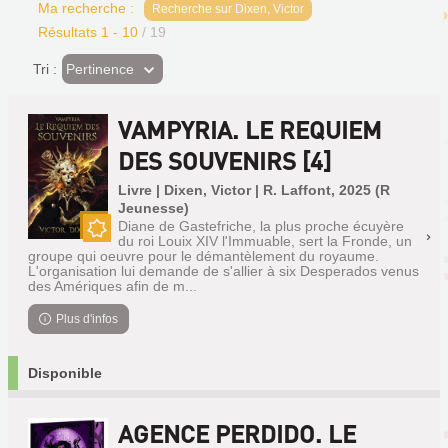
Ma recherche :
Recherche sur Dixen, Victor
Résultats
1
-
10
/ 19
(Effet
Pertinence
Tri :
imédiat)
VAMPYRIA. LE REQUIEM
DES SOUVENIRS [4]
Livre | Dixen, Victor | R. Laffont, 2025 (R
Jeunesse)
Diane de Gastefriche, la plus proche écuyère
du roi Louix XIV l'Immuable, sert la Fronde, un
Nouveauté
groupe qui oeuvre pour le démantèlement du royaume.
L'organisation lui demande de s'allier à six Desperados venus
des Amériques afin de m...
Plus d'infos
Disponible
AGENCE PERDIDO. LE