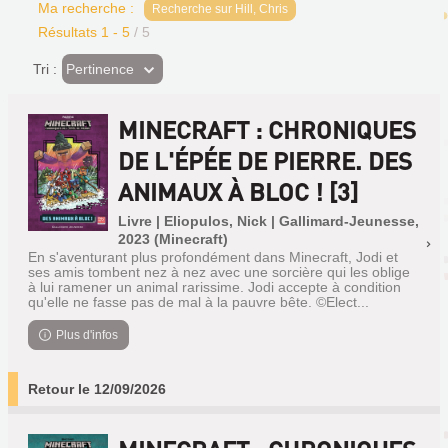
Ma recherche :
Recherche sur Hill, Chris
Résultats
1
-
5
/ 5
(Effet
Pertinence
Tri :
imédiat)
MINECRAFT : CHRONIQUES
DE L'ÉPÉE DE PIERRE. DES
ANIMAUX À BLOC ! [3]
Livre | Eliopulos, Nick | Gallimard-Jeunesse,
2023 (Minecraft)
En s'aventurant plus profondément dans Minecraft, Jodi et
ses amis tombent nez à nez avec une sorcière qui les oblige
à lui ramener un animal rarissime. Jodi accepte à condition
qu'elle ne fasse pas de mal à la pauvre bête. ©Elect...
Plus d'infos
Retour le 12/09/2026