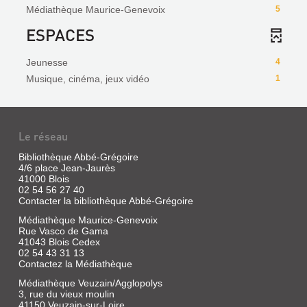
Médiathèque Maurice-Genevoix
5
ESPACES
Jeunesse
4
Musique, cinéma, jeux vidéo
1
Le réseau
Bibliothèque Abbé-Grégoire
4/6 place Jean-Jaurès
41000 Blois
02 54 56 27 40
Contacter la bibliothèque Abbé-Grégoire
Médiathèque Maurice-Genevoix
Rue Vasco de Gama
41043 Blois Cedex
02 54 43 31 13
Contactez la Médiathèque
Médiathèque Veuzain/Agglopolys
3, rue du vieux moulin
41150 Veuzain-sur-Loire