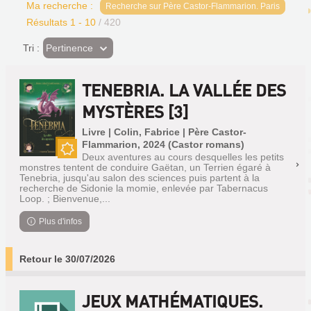
Ma recherche :
Recherche sur Père Castor-Flammarion. Paris
Résultats
1
-
10
/ 420
(Effet
Pertinence
Tri :
imédiat)
TENEBRIA. LA VALLÉE DES
MYSTÈRES [3]
Livre | Colin, Fabrice | Père Castor-
Flammarion, 2024 (Castor romans)
Deux aventures au cours desquelles les petits
Nouveauté
monstres tentent de conduire Gaëtan, un Terrien égaré à
Tenebria, jusqu'au salon des sciences puis partent à la
recherche de Sidonie la momie, enlevée par Tabernacus
Loop. ; Bienvenue,...
Plus d'infos
Retour le 30/07/2026
JEUX MATHÉMATIQUES.