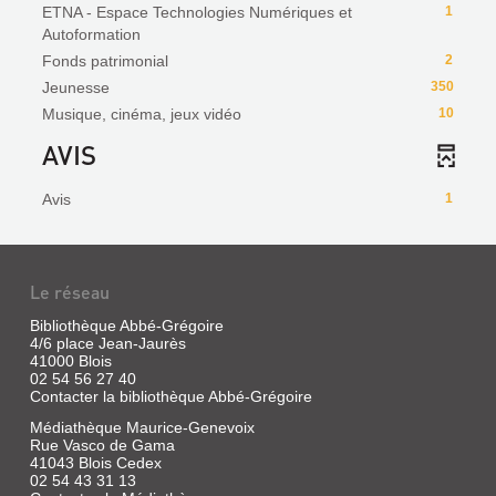
ETNA - Espace Technologies Numériques et
1
Autoformation
Fonds patrimonial
2
Jeunesse
350
Musique, cinéma, jeux vidéo
10
AVIS
Avis
1
Le réseau
Bibliothèque Abbé-Grégoire
4/6 place Jean-Jaurès
41000 Blois
02 54 56 27 40
Contacter la bibliothèque Abbé-Grégoire
Médiathèque Maurice-Genevoix
Rue Vasco de Gama
41043 Blois Cedex
02 54 43 31 13