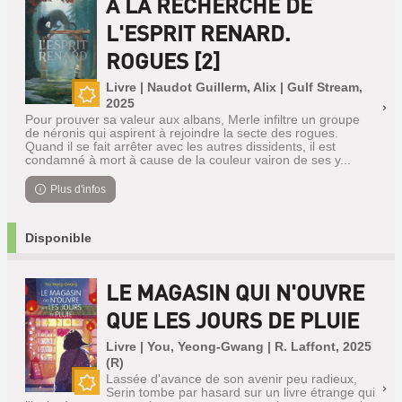
A LA RECHERCHE DE
L'ESPRIT RENARD.
ROGUES [2]
Livre | Naudot Guillerm, Alix | Gulf Stream,
2025
Nouveauté
Pour prouver sa valeur aux albans, Merle infiltre un groupe
de néronis qui aspirent à rejoindre la secte des rogues.
Quand il se fait arrêter avec les autres dissidents, il est
condamné à mort à cause de la couleur vairon de ses y...
Plus d'infos
Disponible
LE MAGASIN QUI N'OUVRE
QUE LES JOURS DE PLUIE
Livre | You, Yeong-Gwang | R. Laffont, 2025
(R)
Lassée d'avance de son avenir peu radieux,
Serin tombe par hasard sur un livre étrange qui
Nouveauté