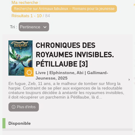
Ma recherche :
Recherche sur Animaux fabuleux -- Romans pour la jeunesse
Résultats
1
-
10
/ 84
(Effet
Pertinence
Tri :
imédiat)
CHRONIQUES DES
ROYAUMES INVISIBLES.
PÉTILLAUBE [3]
Livre | Elphinstone, Abi | Gallimard-
Jeunesse, 2025
Nouveauté
En fugue, Zeb, 11 ans, a le malheur de tomber sur Morg la
harpie. Contraint de se plier aux exigences de la redoutable
créature toujours décidée à anéantir les royaumes invisibles,
il doit récupérer un parchemin à Pétillaube, là d...
Plus d'infos
Disponible