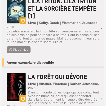
LILA TRITON. LILA TRITON
ET LA SORCIÈRE TEMPÊTE
[1]
Livre | Keilty, Derek | Flammarion-Jeunesse,
Nouveauté
2025
La petite sorcière Lila Triton fête son anniversaire mais aucun
de ses amis ne peut se rendre à sa fête. Pour la consoler, ses
parents lui font un tour de magie. Malheureusement, leur sort
tourne mal et ils disparaissent. Lila et ...
Plus d'infos
Aucun exemplaire disponible
LA FORÊT QUI DÉVORE
Livre | Hinckel, Florence | Nathan Jeunesse,
2025
Dans un monde où les loups-garous cohabitent
avec les humains, ceux qui osent pénétrer
dans la forêt prennent le risque d'être dévorés
par une force surnaturelle, l'esprit de la forêt.
Nouveauté