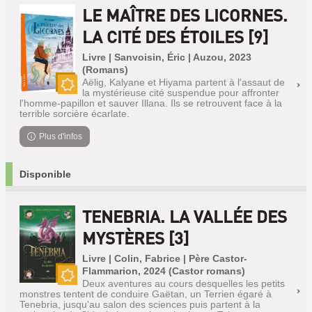
LE MAÎTRE DES LICORNES.
LA CITÉ DES ÉTOILES [9]
Livre | Sanvoisin, Éric | Auzou, 2023
(Romans)
Aëlig, Kalyane et Hiyama partent à l'assaut de
la mystérieuse cité suspendue pour affronter
Nouveauté
l'homme-papillon et sauver Illana. Ils se retrouvent face à la
terrible sorcière écarlate.
Plus d'infos
Disponible
TENEBRIA. LA VALLÉE DES
MYSTÈRES [3]
Livre | Colin, Fabrice | Père Castor-
Flammarion, 2024 (Castor romans)
Deux aventures au cours desquelles les petits
Nouveauté
monstres tentent de conduire Gaëtan, un Terrien égaré à
Tenebria, jusqu'au salon des sciences puis partent à la