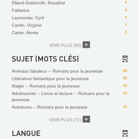
Elland-Goldsmith, Rosalind
4
Faltazius
4
Laumonier, Cyril
4
Cantin, Virginie
3
Carter, Aimée
3
VOIR PLUS
(90)
SUJET (MOTS CLÉS)
Animaux fabuleux -- Romans pour la jeunesse
84
Littérature fantastique pour la jeunesse
55
Magie -- Romans pour la jeunesse
35
Adolescents -- Livres et lecture -- Romans pour la
16
jeunesse
Aventures -- Romans pour la jeunesse
15
VOIR PLUS
(71)
LANGUE