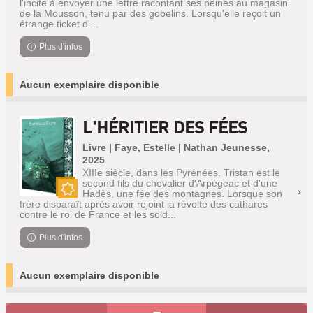
l'incite à envoyer une lettre racontant ses peines au magasin
de la Mousson, tenu par des gobelins. Lorsqu'elle reçoit un
étrange ticket d'...
Plus d'infos
Aucun exemplaire disponible
L'HÉRITIER DES FÉES
Livre | Faye, Estelle | Nathan Jeunesse,
2025
XIIIe siècle, dans les Pyrénées. Tristan est le
second fils du chevalier d'Arpégeac et d'une
Hadès, une fée des montagnes. Lorsque son
Nouveauté
frère disparaît après avoir rejoint la révolte des cathares
contre le roi de France et les sold...
Plus d'infos
Aucun exemplaire disponible