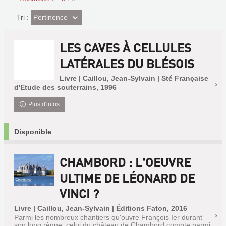
(Effet
Pertinence
Tri :
imédiat)
LES CAVES À CELLULES
LATÉRALES DU BLÉSOIS
Livre | Caillou, Jean-Sylvain | Sté Française
d'Etude des souterrains, 1996
Plus d'infos
Disponible
CHAMBORD : L'OEUVRE
ULTIME DE LÉONARD DE
VINCI ?
Livre | Caillou, Jean-Sylvain | Éditions Faton, 2016
Parmi les nombreux chantiers qu'ouvre François Ier durant
son long règne, celui du château de Chambord compte parmi