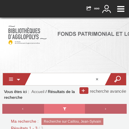
recherche avancée
Vous êtes ici :
Accueil
/
Résultats de la
recherche
Ma recherche :
Recherche sur Caillou, Jean-Sylvain
Résultats
1
-
3
/ 3