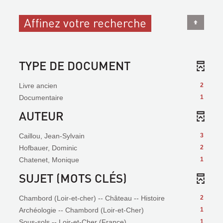
Affinez votre recherche
TYPE DE DOCUMENT
Livre ancien
2
Documentaire
1
AUTEUR
Caillou, Jean-Sylvain
3
Hofbauer, Dominic
2
Chatenet, Monique
1
SUJET (MOTS CLÉS)
Chambord (Loir-et-cher) -- Château -- Histoire
2
Archéologie -- Chambord (Loir-et-Cher)
1
Sous-sols -- Loir-et-Cher (France)
1