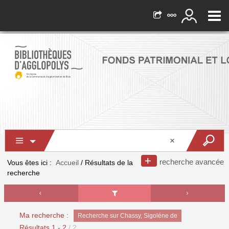
recherche avancée
Vous êtes ici :
Accueil
/
Résultats de la
recherche
Ma recherche :
Recherche sur Chassy, Sigoléne de
Résultats
1
-
2
/ 2