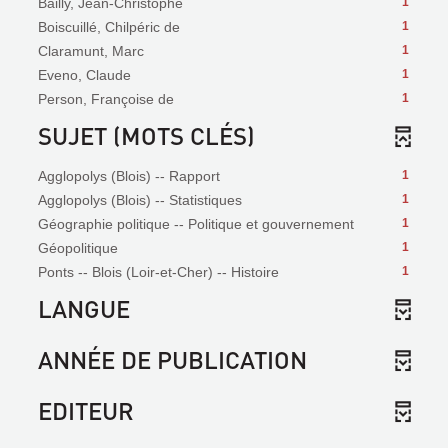
Bailly, Jean-Christophe
1
Boiscuillé, Chilpéric de
1
Claramunt, Marc
1
Eveno, Claude
1
Person, Françoise de
1
SUJET (MOTS CLÉS)
Agglopolys (Blois) -- Rapport
1
Agglopolys (Blois) -- Statistiques
1
Géographie politique -- Politique et gouvernement
1
Géopolitique
1
Ponts -- Blois (Loir-et-Cher) -- Histoire
1
LANGUE
ANNÉE DE PUBLICATION
EDITEUR