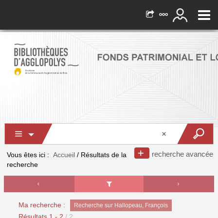
recherche avancée
Vous êtes ici :
Accueil
/
Résultats de la
recherche
Ma recherche :
Recherche sur Hallopeau, François
Résultats
1
-
2
/ 2