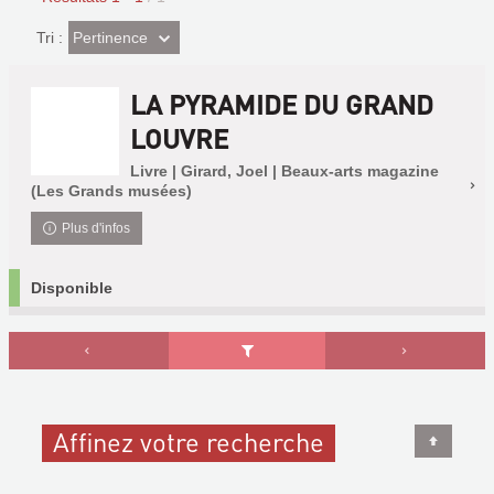
(Effet
Pertinence
Tri :
imédiat)
LA PYRAMIDE DU GRAND
LOUVRE
Livre | Girard, Joel | Beaux-arts magazine
(Les Grands musées)
Plus d'infos
Disponible
Affinez votre recherche