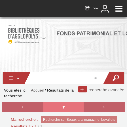
recherche avancée
Vous êtes ici :
Accueil
/
Résultats de la
recherche
Ma recherche :
Recherche sur Beaux-arts magazine. Levallois
Résultats
1
-
1
/ 1