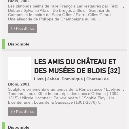
Blois, 2002
Les plafonds peints de l'aile François 1er restaurés par Félix
Duban / Sylvanie Allais ; De Bruges à Blois : Gauthier de
Campes et le maitre de Saint Gilles / Pierre-Gilles Girault ;
Une allégorie de Philippe de Champaigne au mu...
Plus d'infos
Disponible
LES AMIS DU CHÂTEAU ET
DES MUSÉES DE BLOIS [32]
Livre | Jahan, Dominique | Chateau de
Blois, 2001
Sculpture ornementale au temps de la Renaissance / Evelyne
Thomas ; Louis XII et le porc-épic des ducs d'Orléans ( 1394-
1515) / Nicole Hochner ; Pauvre poète ! / Sophie Eloy ; Un
bicentenaire : Louis de la Saussaye (1801-1878) /...
Plus d'infos
Disponible