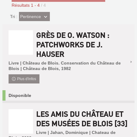
Résultats
1
-
4
/ 4
(Effet
Pertinence
Tri :
imédiat)
GRÈS DE O. WATSON :
PATCHWORKS DE J.
HAUSER
Livre | Château de Blois. Conservation du Château de
Blois | Château de Blois, 1982
Plus d'infos
Disponible
LES AMIS DU CHÂTEAU ET
DES MUSÉES DE BLOIS [33]
Livre | Jahan, Dominique | Chateau de