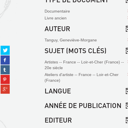
Documentaire
Livre ancien
AUTEUR
Tanguy, Geneviève-Morgane
Partager
SUJET (MOTS CLÉS)
sur
Partager
twitter
Artistes -- France -- Loir-et-Cher (France) --
sur
(Nouvelle
Partager
20e siècle
facebook
fenêtre)
sur
Ateliers d'artiste -- France -- Loir-et-Cher
(Nouvelle
Partager
tumblr
(France)
fenêtre)
sur
(Nouvelle
Partager
LANGUE
pinterest
fenêtre)
sur
(Nouvelle
gplus
fenêtre)
ANNÉE DE PUBLICATION
(Nouvelle
fenêtre)
EDITEUR