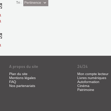
(Effet
Pertinence
Tri :
imédiat)
1
1
1
A propos du site
24/24
Plan du site
Mon compte lecteur
Mentions légales
Livres numériques
FAQ
Autoformation
Nos partenariats
Cinéma
Patrimoine