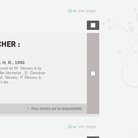
par page
10
CHER :
 H. R., 1990
uret et M. Neveu à la
le-Verrerie ; E. Genèse
M. Neveu, P. Neveu à
 de ...
Plus d'infos sur la disponibilité
par page
10