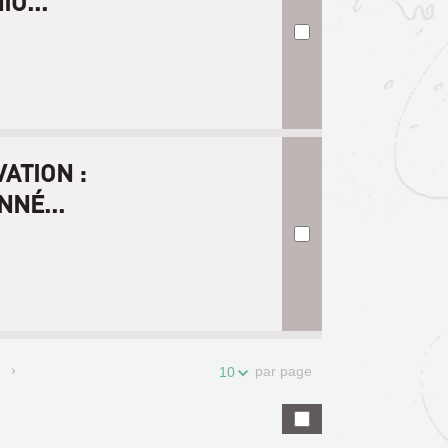
O...
ATION :
NÉ...
par page
10