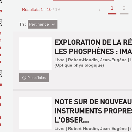
1
2
Résultats
1
-
10
/ 19
9
(Effet
Pertinence
Tri :
imédiat)
3
EXPLORATION DE LA RÉ
2
1
LES PHOSPHÈNES : IMAG
1
Livre | Robert-Houdin, Jean-Eugène | 
1
(Optique physiologique)
Plus d'infos
0
1
NOTE SUR DE NOUVEAU
1
INSTRUMENTS PROPRE
L'OBSER...
1
1
Livre | Robert-Houdin, Jean-Eugène | 