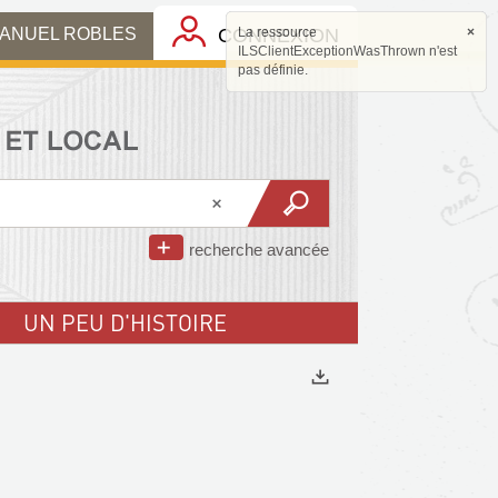
MANUEL ROBLES
CONNEXION
La ressource
×
ILSClientExceptionWasThrown n'est
pas définie.
recherche avancée
UN PEU D'HISTOIRE
Exports