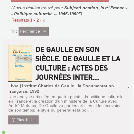
(Aucun résultat trouvé pour
SubjectLocation_idx:"France -
- Politique culturelle -- 1945-1990"
)
Résultats
1
-
2
/ 2
(Effet
Pertinence
Tri :
imédiat)
DE GAULLE EN SON
SIÈCLE. DE GAULLE ET LA
CULTURE : ACTES DES
JOURNÉES INTER...
Livre | Institut Charles de Gaulle | la Documentation
française, 1992
Une analyse articulée en quatre points : la politique culturelle
en France et la création d'un ministère de la Culture avec
André Malraux; De Gaulle vu par les artistes et les écrivains
de son temps; le style du général et la poli...
Plus d'infos