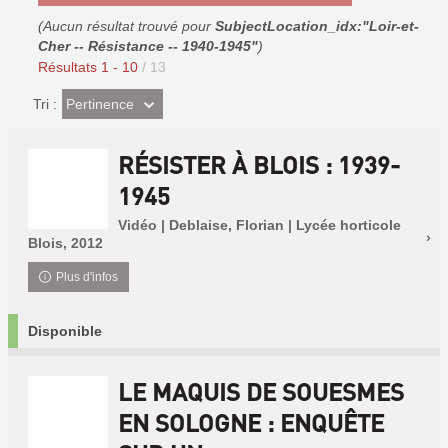
(Aucun résultat trouvé pour
SubjectLocation_idx:"Loir-et-
Cher -- Résistance -- 1940-1945"
)
Résultats
1
-
10
/ 13
(Effet
Pertinence
Tri :
imédiat)
RÉSISTER À BLOIS : 1939-
1945
Vidéo | Deblaise, Florian | Lycée horticole
Blois, 2012
Plus d'infos
Disponible
LE MAQUIS DE SOUESMES
EN SOLOGNE : ENQUÊTE