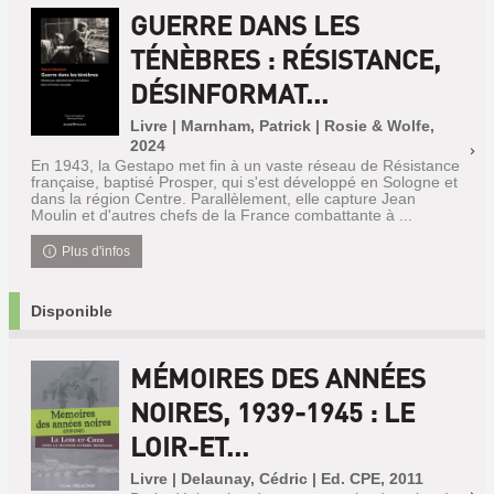
GUERRE DANS LES
TÉNÈBRES : RÉSISTANCE,
DÉSINFORMAT...
Livre | Marnham, Patrick | Rosie & Wolfe,
2024
En 1943, la Gestapo met fin à un vaste réseau de Résistance
française, baptisé Prosper, qui s'est développé en Sologne et
dans la région Centre. Parallèlement, elle capture Jean
Moulin et d'autres chefs de la France combattante à ...
Plus d'infos
Disponible
MÉMOIRES DES ANNÉES
NOIRES, 1939-1945 : LE
LOIR-ET...
Livre | Delaunay, Cédric | Ed. CPE, 2011