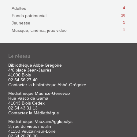
Adultes
4
Fonds patrimonial
10
Jeunesse
1
Musique, cinéma, jeux vidéo
1
Le réseau
Bibliothèque Abbé-Grégoire
4/6 place Jean-Jaurès
41000 Blois
02 54 56 27 40
Contacter la bibliothèque Abbé-Grégoire
Médiathèque Maurice-Genevoix
Rue Vasco de Gama
41043 Blois Cedex
02 54 43 31 13
Contactez la Médiathèque
Médiathèque Veuzain/Agglopolys
3, rue du vieux moulin
41150 Veuzain-sur-Loire
02 54 20 78 00