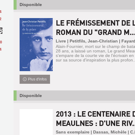
Disponible
4
2
LE FRÉMISSEMENT DE L
ROMAN DU "GRAND M..
Livre | Petitfils, Jean-Christian | Fayar
0
Alain-Fournier, mort sur le champ de bata
4
28 ans, a laissé un roman, Le grand Mea
s'empare de la courte vie de l'écrivain e
sur sa source d'inspiration la plus profon..
Plus d'infos
Disponible
2013 : LE CENTENAIRE
MEAULNES : D'UNE RIV..
Sans exemplaire | Dassas, Michèle | C.P