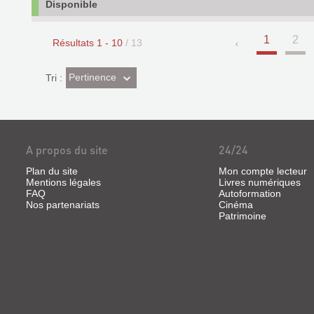
Disponible
1
2
Résultats
1
-
10
/ 13
(Effet
Pertinence
Tri :
imédiat)
A propos du site
24/24
Plan du site
Mon compte lecteur
Mentions légales
Livres numériques
FAQ
Autoformation
Nos partenariats
Cinéma
Patrimoine