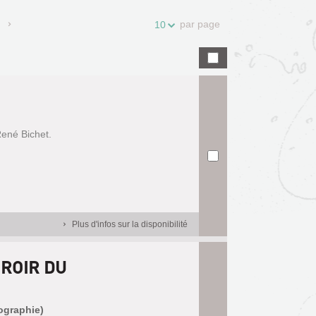
par page
10
René Bichet.
Plus d'infos sur la disponibilité
IROIR DU
iographie)