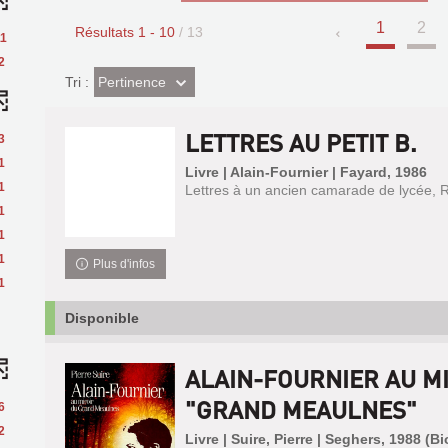
1
2
Résultats
1
-
10
/ 13
11
2
(Effet
Pertinence
Tri :
imédiat)
LETTRES AU PETIT B.
3
1
Livre | Alain-Fournier | Fayard, 1986
1
Lettres à un ancien camarade de lycée, 
1
1
1
Plus d'infos
1
Disponible
ALAIN-FOURNIER AU M
"GRAND MEAULNES"
6
2
Livre | Suire, Pierre | Seghers, 1988 (B