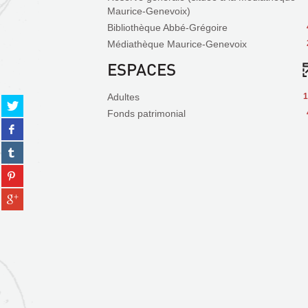
Maurice-Genevoix)
Bibliothèque Abbé-Grégoire
Médiathèque Maurice-Genevoix
ESPACES
Adultes
1
Partager
Fonds patrimonial
sur
Partager
twitter
sur
(Nouvelle
Partager
facebook
fenêtre)
sur
(Nouvelle
Partager
tumblr
fenêtre)
sur
(Nouvelle
Partager
pinterest
fenêtre)
sur
(Nouvelle
gplus
fenêtre)
(Nouvelle
fenêtre)