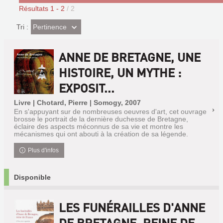
Résultats
1
-
2
/ 2
(Effet
Pertinence
Tri :
imédiat)
ANNE DE BRETAGNE, UNE
HISTOIRE, UN MYTHE :
EXPOSIT...
Livre | Chotard, Pierre | Somogy, 2007
En s'appuyant sur de nombreuses oeuvres d'art, cet ouvrage
brosse le portrait de la dernière duchesse de Bretagne,
éclaire des aspects méconnus de sa vie et montre les
mécanismes qui ont abouti à la création de sa légende.
Plus d'infos
Disponible
LES FUNÉRAILLES D'ANNE
DE BRETAGNE, REINE DE