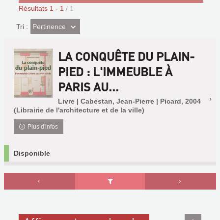
Résultats
1
-
1
/ 1
(Effet
Pertinence
Tri :
imédiat)
LA CONQUÊTE DU PLAIN-
PIED : L'IMMEUBLE À
PARIS AU...
Livre | Cabestan, Jean-Pierre | Picard, 2004
(Librairie de l'architecture et de la ville)
Plus d'infos
Disponible