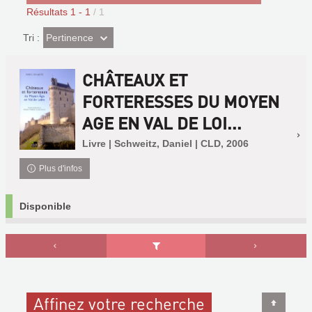
Résultats
1
-
1
/ 1
(Effet
Pertinence
Tri :
imédiat)
CHÂTEAUX ET
FORTERESSES DU MOYEN
AGE EN VAL DE LOI...
Livre | Schweitz, Daniel | CLD, 2006
Plus d'infos
Disponible
Affinez votre recherche