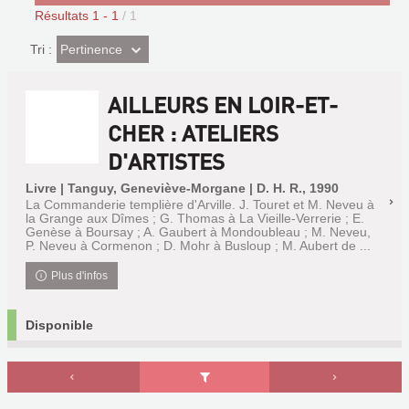
Résultats
1
-
1
/ 1
(Effet
Pertinence
Tri :
imédiat)
AILLEURS EN LOIR-ET-
CHER : ATELIERS
D'ARTISTES
Livre | Tanguy, Geneviève-Morgane | D. H. R., 1990
La Commanderie templière d'Arville. J. Touret et M. Neveu à
la Grange aux Dîmes ; G. Thomas à La Vieille-Verrerie ; E.
Genèse à Boursay ; A. Gaubert à Mondoubleau ; M. Neveu,
P. Neveu à Cormenon ; D. Mohr à Busloup ; M. Aubert de ...
Plus d'infos
Disponible