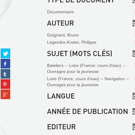
Documentaire
AUTEUR
Guignard, Bruno
Legendre-Kvater, Philippe
SUJET (MOTS CLÉS)
Partager
sur
Partager
twitter
Bateliers -- Loire (France; cours d'eau) --
sur
(Nouvelle
Ouvrages pour la jeunesse
Partager
facebook
fenêtre)
sur
Loire (France; cours d'eau) -- Navigation --
(Nouvelle
Partager
tumblr
Ouvrages pour la jeunesse
fenêtre)
sur
(Nouvelle
Partager
LANGUE
pinterest
fenêtre)
sur
(Nouvelle
gplus
fenêtre)
ANNÉE DE PUBLICATION
(Nouvelle
fenêtre)
EDITEUR