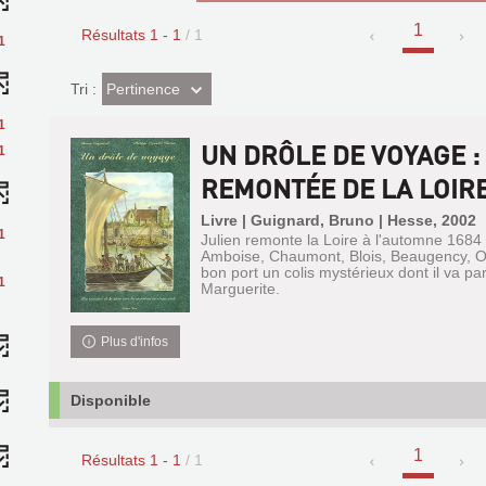
1
Résultats
1
-
1
/ 1
1
(Effet
Pertinence
Tri :
imédiat)
1
UN DRÔLE DE VOYAGE :
1
REMONTÉE DE LA LOIRE 
Livre | Guignard, Bruno | Hesse, 2002
1
Julien remonte la Loire à l'automne 1684
Amboise, Chaumont, Blois, Beaugency, Orl
bon port un colis mystérieux dont il va pa
1
Marguerite.
Plus d'infos
Disponible
1
Résultats
1
-
1
/ 1